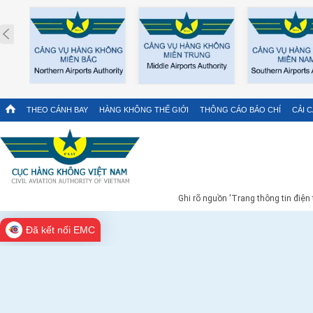
Prev
THEO CÁNH BAY
HÀNG KHÔNG THẾ GIỚI
THÔNG CÁO BÁO CHÍ
CẢI 
Ghi rõ nguồn 'Trang thông tin điện
Đã kết nối EMC