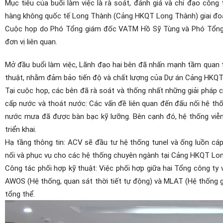
Mục tiêu của buổi làm việc là rà soát, đánh giá và chỉ đạo công 
hàng không quốc tế Long Thành (Cảng HKQT Long Thành) giai đo
Cuộc họp do Phó Tổng giám đốc VATM Hồ Sỹ Tùng và Phó Tổng 
đơn vị liên quan.
Mở đầu buổi làm việc, Lãnh đạo hai bên đã nhấn mạnh tầm quan tr
thuật, nhằm đảm bảo tiến độ và chất lượng của Dự án Cảng HKQT
Tại cuộc họp, các bên đã rà soát và thống nhất những giải pháp
cấp nước và thoát nước: Các vấn đề liên quan đến đấu nối hệ thố
nước mưa đã được bàn bạc kỹ lưỡng. Bên cạnh đó, hệ thống viễn
triển khai.
Hạ tầng thông tin: ACV sẽ đầu tư hệ thống tunel và ống luồn cáp 
nối và phục vụ cho các hệ thống chuyên ngành tại Cảng HKQT Lo
Công tác phối hợp kỹ thuật: Việc phối hợp giữa hai Tổng công t
AWOS (Hệ thống, q
uan sát thời tiết tự động) và MLAT (Hệ thống 
tổng thể.