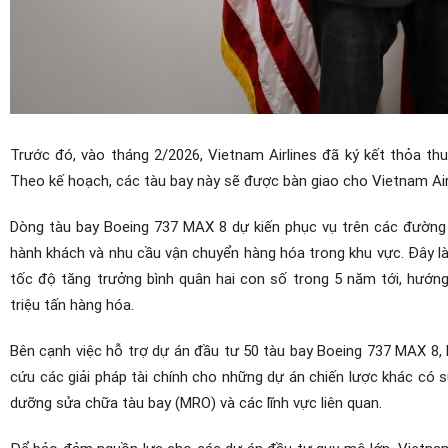
Trước đó, vào tháng 2/2026, Vietnam Airlines đã ký kết thỏa th
Theo kế hoạch, các tàu bay này sẽ được bàn giao cho Vietnam Air
Dòng tàu bay Boeing 737 MAX 8 dự kiến phục vụ trên các đường b
hành khách và nhu cầu vận chuyển hàng hóa trong khu vực. Đây là
tốc độ tăng trưởng bình quân hai con số trong 5 năm tới, hướng
triệu tấn hàng hóa.
Bên cạnh việc hỗ trợ dự án đầu tư 50 tàu bay Boeing 737 MAX 8,
cứu các giải pháp tài chính cho những dự án chiến lược khác có 
dưỡng sửa chữa tàu bay (MRO) và các lĩnh vực liên quan.
Để bảo đảm nguồn lực cho các dự án đầu tư quy mô lớn, Vietnam 