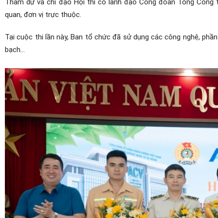
Tham dự và chỉ đạo
Hội thi
có
lãnh đạo Công đoàn Tổng
C
ông 
quan, đơn vị trực thuộc.
T
ại cuộc thi lần này,
Ban tổ chức đã sử dụng các công nghệ, ph
bạch…