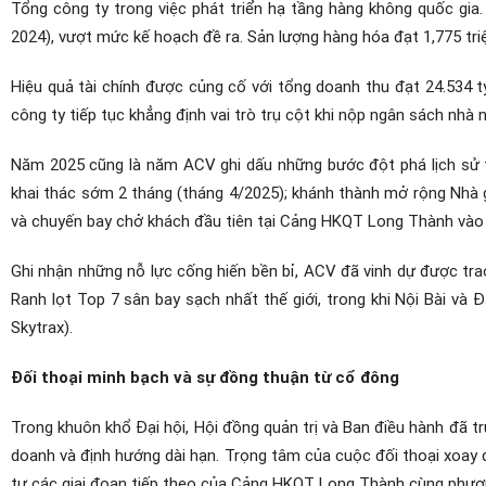
Tổng công ty trong việc phát triển hạ tầng hàng không quốc gia
2024), vượt mức kế hoạch đề ra. Sản lượng hàng hóa đạt 1,775 triệ
Hiệu quả tài chính được củng cố với tổng doanh thu đạt 24.534 t
công ty tiếp tục khẳng định vai trò trụ cột khi nộp ngân sách nhà n
Năm 2025 cũng là năm ACV ghi dấu những bước đột phá lịch sử
khai thác sớm 2 tháng (tháng 4/2025); khánh thành mở rộng Nhà 
và chuyến bay chở khách đầu tiên tại Cảng HKQT Long Thành vào 
Ghi nhận những nỗ lực cống hiến bền bỉ, ACV đã vinh dự được t
Ranh lọt Top 7 sân bay sạch nhất thế giới, trong khi Nội Bài và 
Skytrax).
Đối thoại minh bạch và sự đồng thuận từ cổ đông
Trong khuôn khổ Đại hội, Hội đồng quản trị và Ban điều hành đã trự
doanh và định hướng dài hạn. Trọng tâm của cuộc đối thoại xoay q
tư các giai đoạn tiếp theo của Cảng HKQT Long Thành cùng phươn