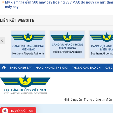
Mỹ kiểm tra gần 500 máy bay Boeing 737 MAX do nguy cơ nứt thâ
máy bay
LIÊN KẾT WEBSITE
Prev
THEO CÁNH BAY
HÀNG KHÔNG THẾ GIỚI
THÔNG CÁO BÁO CHÍ
CẢI 
Ghi rõ nguồn 'Trang thông tin điện
Đã kết nối EMC