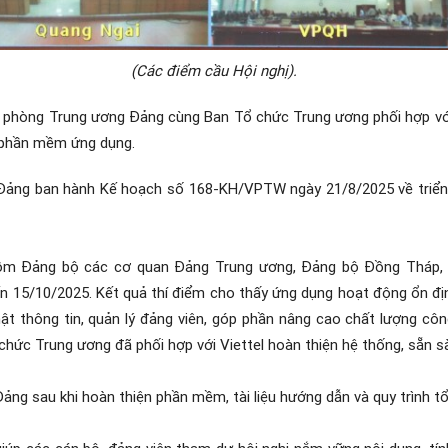
(Các điểm cầu Hội nghị).
 phòng Trung ương Đảng cùng Ban Tổ chức Trung ương phối hợp vớ
g phần mềm ứng dụng.
Đảng ban hành Kế hoạch số 168-KH/VPTW ngày 21/8/2025 về triển 
gồm Đảng bộ các cơ quan Đảng Trung ương, Đảng bộ Đồng Tháp,
 15/10/2025. Kết quả thí điểm cho thấy ứng dụng hoạt động ổn định
hật thông tin, quản lý đảng viên, góp phần nâng cao chất lượng cô
ức Trung ương đã phối hợp với Viettel hoàn thiện hệ thống, sẵn sàn
Đảng sau khi hoàn thiện phần mềm, tài liệu hướng dẫn và quy trình t
iúp các cán bộ, đảng viên tham dự hội nghị nắm vững nội dung, tí