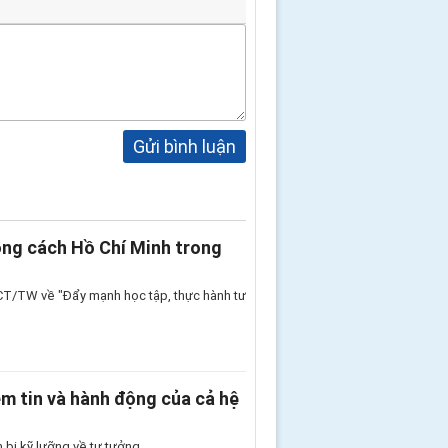
Gửi bình luận
ong cách Hồ Chí Minh trong
7-CT/TW về "Đẩy mạnh học tập, thực hành tư
ềm tin và hành động của cả hệ
bị kỹ lưỡng về tư tưởng.