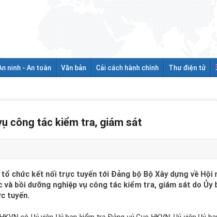
An ninh - An toàn
Văn bản
Cải cách hành chính
Thư điện tử
vụ công tác kiểm tra, giám sát
ổ chức kết nối trực tuyến tới Đảng bộ Bộ Xây dựng về Hội n
ực và bồi dưỡng nghiệp vụ công tác kiểm tra, giám sát do Ủy
ực tuyến.
c HKVN có
Uỷ viên Uỷ ban kiểm tra Đảng uỷ Cục HKVN; Uỷ viên Uỷ b