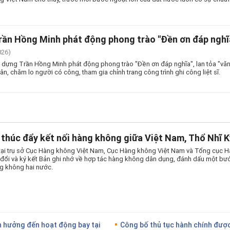
rần Hồng Minh phát động phong trào "Đền ơn đáp nghĩ
026)
 dựng Trần Hồng Minh phát động phong trào "Đền ơn đáp nghĩa", lan tỏa "văn 
 ân, chăm lo người có công, tham gia chỉnh trang công trình ghi công liệt sĩ.
thúc đẩy kết nối hàng không giữa Việt Nam, Thổ Nhĩ K
tại trụ sở Cục Hàng không Việt Nam, Cục Hàng không Việt Nam và Tổng cục 
o đổi và ký kết Bản ghi nhớ về hợp tác hàng không dân dụng, đánh dấu một bướ
g không hai nước.
 hưởng đến hoạt động bay tại
Công bố thủ tục hành chính được 