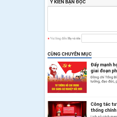
Ý KIẾN BẠN ĐỌC
Vui lòng điền
Họ và tên
CÙNG CHUYÊN MỤC
Đẩy mạnh họ
giai đoạn ph
Đồng chí Tổng Bí 
tưởng, đạo đức, 
Công tác tư
thống chính
Lịch sử cách mạn