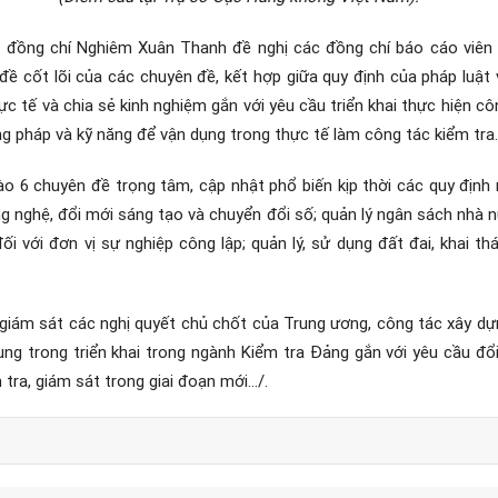
uả, đồng chí Nghiêm Xuân Thanh đề nghị các đồng chí báo cáo viên
ề cốt lõi của các chuyên đề, kết hợp giữa quy định của pháp luật v
hực tế và chia sẻ kinh nghiệm gắn với yêu cầu triển khai thực hiện cô
g pháp và kỹ năng để vận dụng trong thực tế làm công tác kiểm tra.
ào 6 chuyên đề trọng tâm, cập nhật phổ biến kịp thời các quy định 
g nghệ, đổi mới sáng tạo và chuyển đổi số; quản lý ngân sách nhà nư
ối với đơn vị sự nghiệp công lập; quản lý, sử dụng đất đai, khai t
giám sát các nghị quyết chủ chốt của Trung ương, công tác xây dự
g trong triển khai trong ngành Kiểm tra Đảng gắn với yêu cầu đổi
 tra, giám sát trong giai đoạn mới…/.