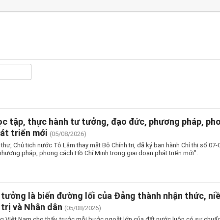
c tập, thực hành tư tưởng, đạo đức, phương pháp, ph
át triển mới
(05/08/2026)
thư, Chủ tịch nước Tô Lâm thay mặt Bộ Chính trị, đã ký ban hành Chỉ thị số 0
phương pháp, phong cách Hồ Chí Minh trong giai đoạn phát triển mới".
 tưởng là biến đường lối của Đảng thành nhận thức, ni
 trị và Nhân dân
(05/08/2026)
g Việt Nam cho thấy, trước mỗi bước ngoặt lớn của đất nước luôn có sự chuẩn 