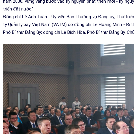
năm 2030; vững vàng bước vào kỷ nguyên phát triển mới - kỷ ngu
triển đất nước.”
Đồng chí Lê Anh Tuấn - Ủy viên Ban Thường vụ Đảng ủy, Thứ trưở
ty Quản lý bay Việt Nam (VATM) có đồng chí Lê Hoàng Minh - Bí 
Phó Bí thư Đảng ủy; đồng chí Lê Bích Hòa, Phó Bí thư Đảng ủy, C