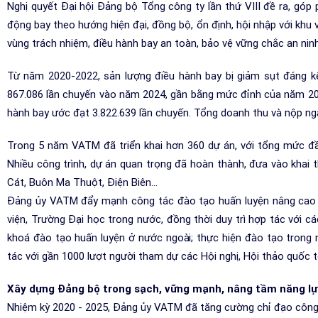
Nghị quyết Đại hội Đảng bộ Tổng công ty lần thứ VIII đề ra, góp 
động bay theo hướng hiện đại, đồng bộ, ổn định, hội nhập với khu
vùng trách nhiệm, điều hành bay an toàn, bảo vệ vững chắc an nin
Từ năm 2020-2022, sản lượng điều hành bay bị giảm sụt đáng kể
867.086 lần chuyến vào năm 2024, gần bằng mức đỉnh của năm 2019
hành bay ước đạt 3.822.639 lần chuyến. Tổng doanh thu và nộp ng
Trong 5 năm VATM đã triển khai hơn 360 dự án, với tổng mức đầu
Nhiều công trình, dự án quan trọng đã hoàn thành, đưa vào khai 
Cát, Buôn Ma Thuột, Điện Biên…
Đảng ủy VATM đẩy mạnh công tác đào tạo huấn luyện nâng cao c
viện, Trường Đại học trong nước, đồng thời duy trì hợp tác với c
khoá đào tạo huấn luyện ở nước ngoài; thực hiện đào tạo trong
tác với gần 1000 lượt người tham dự các Hội nghị, Hội thảo quốc t
Xây dựng Đảng bộ trong sạch, vững mạnh, nâng tầm năng lự
Nhiệm kỳ 2020 - 2025, Đảng ủy VATM đã tăng cường chỉ đạo công t