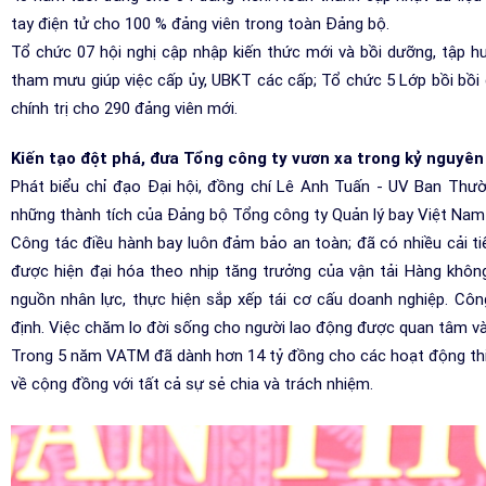
tay điện tử cho 100 % đảng viên trong toàn Đảng bộ.
Tổ chức 07 hội nghị cập nhập kiến thức mới và bồi dưỡng, tập h
tham mưu giúp việc cấp ủy, UBKT các cấp; Tổ chức 5 Lớp bồi bồi
chính trị cho 290 đảng viên mới.
Kiến tạo đột phá, đưa Tổng công ty vươn xa trong kỷ nguyên
Phát biểu chỉ đạo Đại hội, đồng chí Lê Anh Tuấn - UV Ban Thườ
những thành tích của Đảng bộ Tổng công ty Quản lý bay Việt Nam
Công tác điều hành bay luôn đảm bảo an toàn; đã có nhiều cải t
được hiện đại hóa theo nhịp tăng trưởng của vận tải Hàng không
nguồn nhân lực, thực hiện sắp xếp tái cơ cấu doanh nghiệp. C
định. Việc chăm lo đời sống cho người lao động được quan tâm và
Trong 5 năm VATM đã dành hơn 14 tỷ đồng cho các hoạt động thi
về cộng đồng với tất cả sự sẻ chia và trách nhiệm.