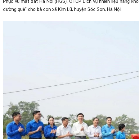
Phục vụ mặt đất Hà Nội (HGS), CTCP Dịch vụ nhiên liệu hàng khô
đường quê" cho bà con xã Kim Lũ, huyện Sóc Sơn, Hà Nội.