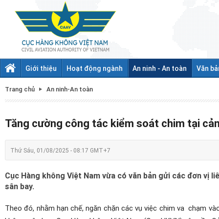
Giới thiệu
Hoạt động ngành
An ninh - An toàn
Văn bả
Trang chủ
An ninh-An toàn
Tăng cường công tác kiểm soát chim tại cả
Thứ Sáu, 01/08/2025 - 08:17 GMT+7
Cục Hàng không Việt Nam vừa có văn bản gửi các đơn vị l
sân bay.
Theo đó, nhằm hạn chế, ngăn chặn các vụ việc chim va
chạm và