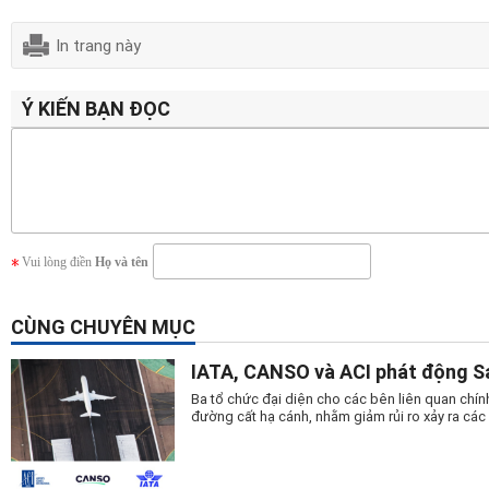
In trang này
Ý KIẾN BẠN ĐỌC
Vui lòng điền
Họ và tên
CÙNG CHUYÊN MỤC
IATA, CANSO và ACI phát động S
Ba tổ chức đại diện cho các bên liên quan chí
đường cất hạ cánh, nhằm giảm rủi ro xảy ra cá