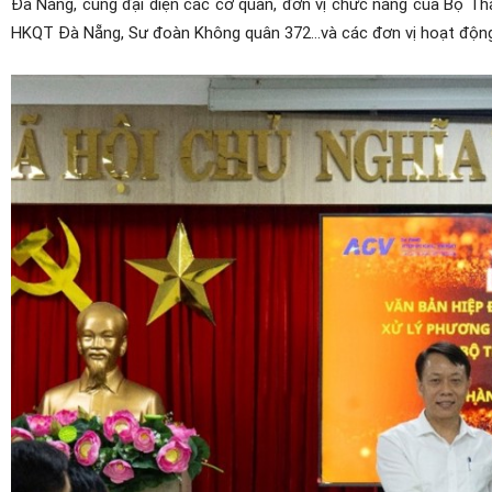
Đà Nẵng, cùng đại diện các cơ quan, đơn vị chức năng của Bộ 
HKQT Đà Nẵng, Sư đoàn Không quân 372…và các đơn vị hoạt độn