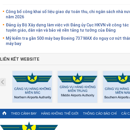
Công bố công khai số liệu giao dự toán thu, chi ngân sách nhà nư
năm 2026
Đảng ủy Bộ Xây dựng làm việc với Đảng ủy Cục HKVN về công tác
tuyên giáo, dân vận và bảo vệ nền tảng tư tưởng của Đảng
Mỹ kiểm tra gần 500 máy bay Boeing 737 MAX do nguy cơ nứt thâ
máy bay
LIÊN KẾT WEBSITE
Prev
THEO CÁNH BAY
HÀNG KHÔNG THẾ GIỚI
THÔNG CÁO BÁO CHÍ
CẢI 