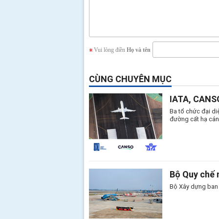
Vui lòng điền
Họ và tên
CÙNG CHUYÊN MỤC
IATA, CANSO
Ba tổ chức đại d
đường cất hạ cán
Bộ Quy chế 
Bộ Xây dựng ban 