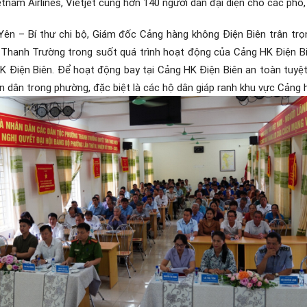
am Airlines, Vietjet cùng hơn 140 người dân đại diện cho các phố, 
ị Yên – Bí thư chi bộ, Giám đốc Cảng hàng không Điện Biên trân tr
Thanh Trường trong suốt quá trình hoạt động của Cảng HK Điện Biên,
Điện Biên. Để hoạt động bay tại Cảng HK Điện Biên an toàn tuyệt 
n dân trong phường, đặc biệt là các hộ dân giáp ranh khu vực Cảng 