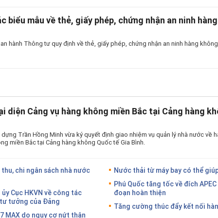
c biểu mẫu về thẻ, giấy phép, chứng nhận an ninh hàng
an hành Thông tư quy định về thẻ, giấy phép, chứng nhận an ninh hàng không 
ại diện Cảng vụ hàng không miền Bắc tại Cảng hàng kh
 dựng Trần Hồng Minh vừa ký quyết định giao nhiệm vụ quản lý nhà nước về h
ng miền Bắc tại Cảng hàng không Quốc tế Gia Bình.
 thu, chi ngân sách nhà nước
Nước thải từ máy bay có thể giúp
Phú Quốc tăng tốc về đích APEC 
g ủy Cục HKVN về công tác
đoạn hoàn thiện
g tư tưởng của Đảng
Tăng cường thúc đẩy kết nối hàn
37 MAX do nguy cơ nứt thân