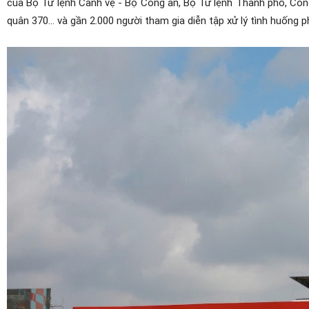
của Bộ Tư lệnh Cảnh vệ - Bộ Công an, Bộ Tư lệnh Thành phố, Cô
quân 370... và gần 2.000 người tham gia diễn tập xử lý tình huống 