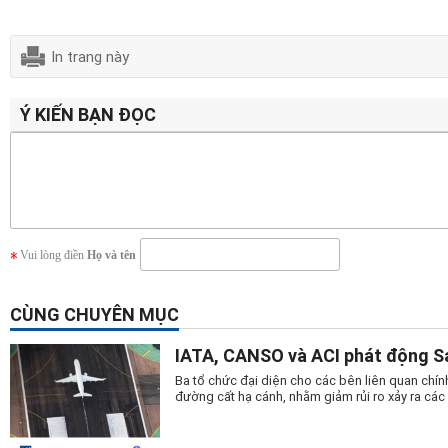
In trang này
Ý KIẾN BẠN ĐỌC
Vui lòng điền
Họ và tên
CÙNG CHUYÊN MỤC
IATA, CANSO và ACI phát động S
Ba tổ chức đại diện cho các bên liên quan chí
đường cất hạ cánh, nhằm giảm rủi ro xảy ra cá