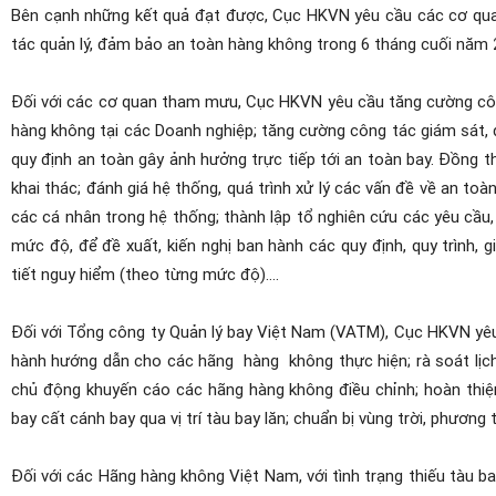
Bên cạnh những kết quả đạt được, Cục HKVN yêu cầu các cơ quan
tác quản lý, đảm bảo an toàn hàng không trong 6 tháng cuối năm 
Đối với các cơ quan tham mưu, Cục HKVN yêu cầu tăng cường công 
hàng không tại các Doanh nghiệp; tăng cường công tác giám sát, đi
quy định an toàn gây ảnh hưởng trực tiếp tới an toàn bay. Đồng t
khai thác; đánh giá hệ thống, quá trình xử lý các vấn đề về an to
các cá nhân trong hệ thống; thành lập tổ nghiên cứu các yêu cầu, 
mức độ, để đề xuất, kiến nghị ban hành các quy định, quy trình, 
tiết nguy hiểm (theo từng mức độ)….
Đối với Tổng công ty Quản lý bay Việt Nam (VATM), Cục HKVN yêu
hành hướng dẫn cho các hãng
hàng
không thực hiện; rà soát l
chủ động khuyến cáo các hãng hàng không điều chỉnh; hoàn thiện
bay cất cánh bay qua vị trí tàu bay lăn; chuẩn bị vùng trời, phươn
Đối với các Hãng hàng không Việt Nam, với tình trạng thiếu tàu b