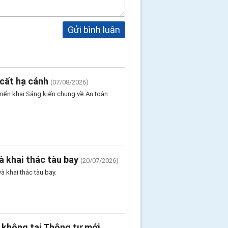
Gửi bình luận
cất hạ cánh
(07/08/2026)
riển khai Sáng kiến chung về An toàn
à khai thác tàu bay
(20/07/2026)
 khai thác tàu bay.
 không tại Thông tư mới