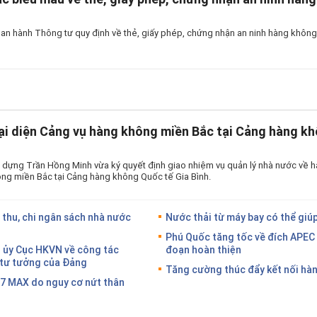
an hành Thông tư quy định về thẻ, giấy phép, chứng nhận an ninh hàng không 
ại diện Cảng vụ hàng không miền Bắc tại Cảng hàng kh
 dựng Trần Hồng Minh vừa ký quyết định giao nhiệm vụ quản lý nhà nước về h
ng miền Bắc tại Cảng hàng không Quốc tế Gia Bình.
 thu, chi ngân sách nhà nước
Nước thải từ máy bay có thể giúp
Phú Quốc tăng tốc về đích APEC 
g ủy Cục HKVN về công tác
đoạn hoàn thiện
g tư tưởng của Đảng
Tăng cường thúc đẩy kết nối hàn
37 MAX do nguy cơ nứt thân