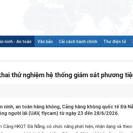
An ninh - An toàn
Văn bản
Cải cách hành chính
Thư điện tử
hai thử nghiệm hệ thống giám sát phương tiện
 ninh, an toàn hàng không, Cảng hàng không quốc tế Đà Nẵn
ng người lái (UAV, flycam) từ ngày 23 đến 28/6/2026.
nh Cảng HKQT Đà Nẵng, có chức năng phát hiện, nhận dạng và theo 