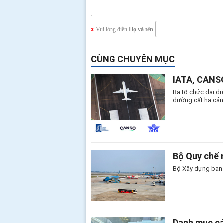
Vui lòng điền
Họ và tên
CÙNG CHUYÊN MỤC
IATA, CANSO
Ba tổ chức đại d
đường cất hạ cán
Bộ Quy chế 
Bộ Xây dựng ban 
Danh mục cá