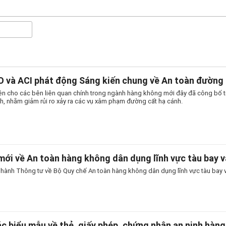
 và ACI phát động Sáng kiến chung về An toàn đường 
iện cho các bên liên quan chính trong ngành hàng không mới đây đã công bố t
h, nhằm giảm rủi ro xảy ra các vụ xâm phạm đường cất hạ cánh.
mới về An toàn hàng không dân dụng lĩnh vực tàu bay v
hành Thông tư về Bộ Quy chế An toàn hàng không dân dụng lĩnh vực tàu bay và
c biểu mẫu về thẻ, giấy phép, chứng nhận an ninh hàng