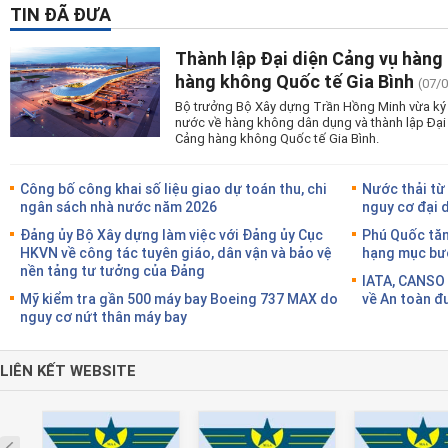
TIN ĐÃ ĐƯA
Thành lập Đại diện Cảng vụ hàng
hàng không Quốc tế Gia Bình
(07/
Bộ trưởng Bộ Xây dựng Trần Hồng Minh vừa ký 
nước về hàng không dân dụng và thành lập Đại
Cảng hàng không Quốc tế Gia Bình.
Công bố công khai số liệu giao dự toán thu, chi
Nước thải từ
ngân sách nhà nước năm 2026
nguy cơ đại 
Đảng ủy Bộ Xây dựng làm việc với Đảng ủy Cục
Phú Quốc tăn
HKVN về công tác tuyên giáo, dân vận và bảo vệ
hạng mục bướ
nền tảng tư tưởng của Đảng
IATA, CANSO 
Mỹ kiểm tra gần 500 máy bay Boeing 737 MAX do
về An toàn đ
nguy cơ nứt thân máy bay
LIÊN KẾT WEBSITE
Prev