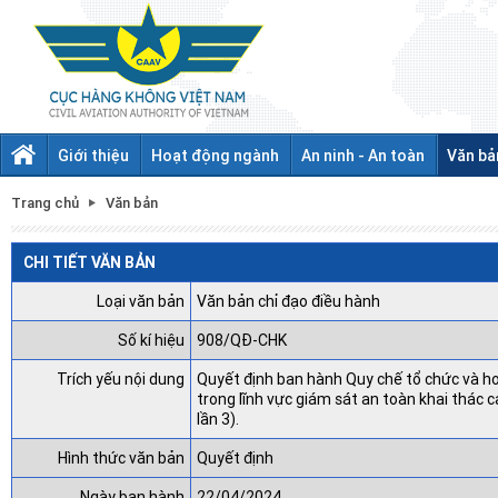
Giới thiệu
Hoạt động ngành
An ninh - An toàn
Văn bả
Trang chủ
Văn bản
CHI TIẾT VĂN BẢN
Loại văn bản
Văn bản chỉ đạo điều hành
Số kí hiệu
908/QĐ-CHK
Trích yếu nội dung
Quyết định ban hành Quy chế tổ chức và hoạ
trong lĩnh vực giám sát an toàn khai thác 
lần 3).
Hình thức văn bản
Quyết định
Ngày ban hành
22/04/2024