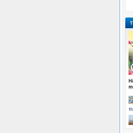
T
H
m
th