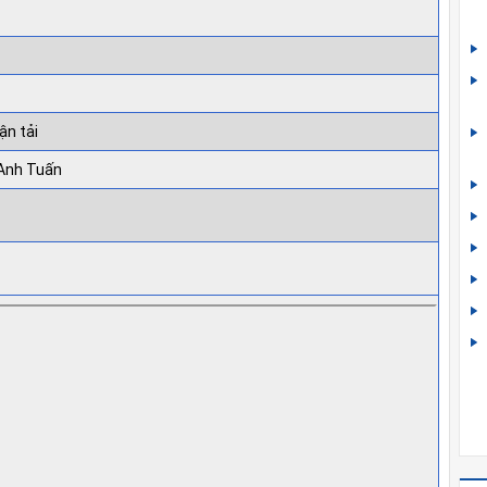
ận tải
 Anh Tuấn