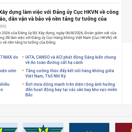
Xây dựng làm việc với Đảng ủy Cục HKVN về công
iáo, dân vận và bảo vệ nền tảng tư tưởng của
026)
ăm 2026 của Đảng ủy Bộ Xây dựng, ngày 06/8/2026, Đoàn giám sát của
ựng đã làm việc với Đảng ủy Cục Hàng không Việt Nam (Cục HKVN) về
o vệ nền tảng tư tưởng của Đảng.
37 MAX do
IATA, CANSO và ACI phát động Sáng kiến chung
về An toàn đường cất hạ cánh
 hiện sớm
Tăng cường thúc đẩy kết nối hàng không giữa
Việt Nam, Thổ Nhĩ Kỳ
nhiều
Đợt mưa dông mạnh trên diện rộng ảnh hưởng
ện
đến hoạt động bay tại các sân bay khu vực miền
Bắc