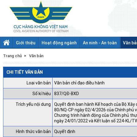
Giới thiệu
Hoạt động ngành
An ninh - An toàn
Văn bả
Trang chủ
Văn bản
CHI TIẾT VĂN BẢN
Loại văn bản
Văn bản chỉ đạo điều hành
Số kí hiệu
837/QĐ-BXD
Trích yếu nội dung
Quyết định ban hành Kế hoạch của Bộ Xây 
80/NQ-CP ngày 02/4/2026 của Chính phủ về
Chương trình hành động của Chính phủ th
ngày 24/01/2022 và Kết luận số 224-KL/TW
Hình thức văn bản
Quyết định