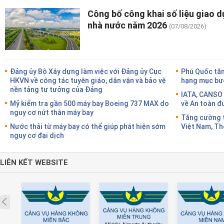
Công bố công khai số liệu giao d
nhà nước năm 2026
(07/08/2026)
Đảng ủy Bộ Xây dựng làm việc với Đảng ủy Cục
Phú Quốc tăn
HKVN về công tác tuyên giáo, dân vận và bảo vệ
hạng mục bướ
nền tảng tư tưởng của Đảng
IATA, CANSO 
Mỹ kiểm tra gần 500 máy bay Boeing 737 MAX do
về An toàn đ
nguy cơ nứt thân máy bay
Tăng cường t
Nước thải từ máy bay có thể giúp phát hiện sớm
Việt Nam, Th
nguy cơ đại dịch
LIÊN KẾT WEBSITE
Prev