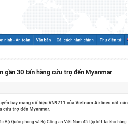
An ninh - An toàn
Văn bản
Cải cách hành chính
Thư điện tử
ển gần 30 tấn hàng cứu trợ đến Myanmar
huyến bay mang số hiệu VN9711 của Vietnam Airlines cất cánh
óa cứu trợ đến Myanmar.
ộc Bộ Quốc phòng và Bộ Công an Việt Nam đã tập kết tại kho hàng c