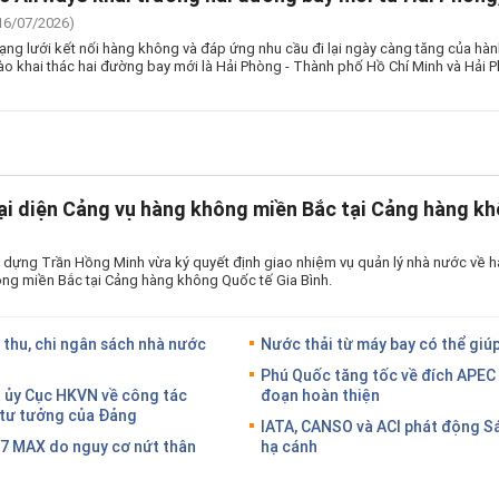
16/07/2026)
g lưới kết nối hàng không và đáp ứng nhu cầu đi lại ngày càng tăng của hà
ào khai thác hai đường bay mới là Hải Phòng - Thành phố Hồ Chí Minh và Hải 
ại diện Cảng vụ hàng không miền Bắc tại Cảng hàng kh
 dựng Trần Hồng Minh vừa ký quyết định giao nhiệm vụ quản lý nhà nước về h
ng miền Bắc tại Cảng hàng không Quốc tế Gia Bình.
 thu, chi ngân sách nhà nước
Nước thải từ máy bay có thể giúp
Phú Quốc tăng tốc về đích APEC 
g ủy Cục HKVN về công tác
đoạn hoàn thiện
g tư tưởng của Đảng
IATA, CANSO và ACI phát động S
37 MAX do nguy cơ nứt thân
hạ cánh