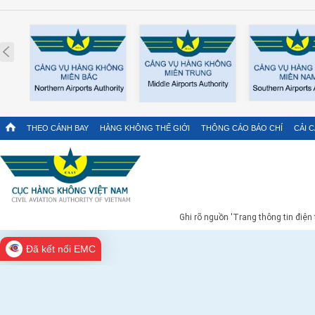
Prev
THEO CÁNH BAY
HÀNG KHÔNG THẾ GIỚI
THÔNG CÁO BÁO CHÍ
CẢI 
Ghi rõ nguồn 'Trang thông tin điện
Đã kết nối EMC