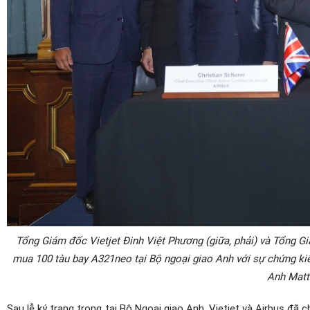
Tổng Giám đốc Vietjet Đinh Việt Phương (giữa, phải) và Tổng Gi
mua 100 tàu bay A321neo tại Bộ ngoại giao Anh với sự chứng kiến
Anh Matt 
Sau lễ ký trang trọng tại Bộ Ngoại giao Anh, Vietjet và Airbus đ