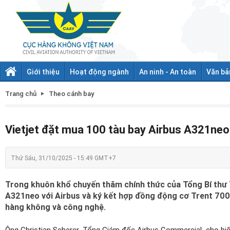
Giới thiệu
Hoạt động ngành
An ninh - An toàn
Văn bả
Trang chủ
Theo cánh bay
Vietjet đặt mua 100 tàu bay Airbus A321neo
Thứ Sáu, 31/10/2025 - 15:49 GMT+7
Trong khuôn khổ chuyến thăm chính thức của Tổng Bí thư 
A321neo với Airbus và ký kết hợp đồng động cơ Trent 7000
hàng không và công nghệ.
Ông Christian Scherer, Tổng Giám đốc Airbus Commercial, cho biế