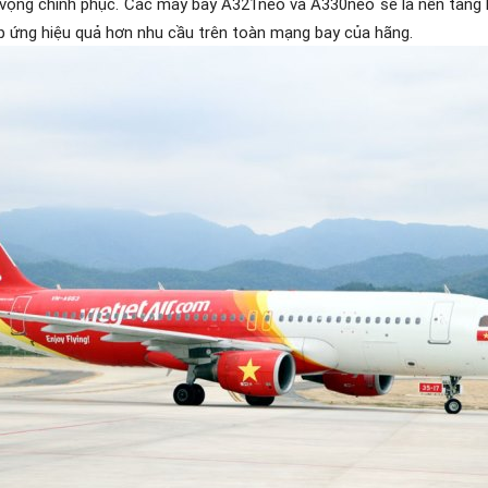
 vọng chinh phục. C
ác máy bay A321neo và A330neo sẽ là nền tảng 
p ứng hiệu quả hơn nhu cầu trên toàn mạng bay của hãng.