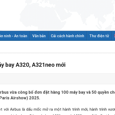
An ninh - An toàn
Văn bản
Cải cách hành chính
Thư điện tử
máy bay A320, A321neo mới
Airbus vừa công bố đơn đặt hàng 100 máy bay và 50 quyền c
Paris Airshow) 2025.
 với Airbus là dấu mốc mở ra một hành trình mới, hành trình vươn