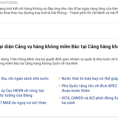
16/07/2026)
g lưới kết nối hàng không và đáp ứng nhu cầu đi lại ngày càng tăng của hà
ào khai thác hai đường bay mới là Hải Phòng - Thành phố Hồ Chí Minh và Hải 
ại diện Cảng vụ hàng không miền Bắc tại Cảng hàng kh
 dựng Trần Hồng Minh vừa ký quyết định giao nhiệm vụ quản lý nhà nước về h
ng miền Bắc tại Cảng hàng không Quốc tế Gia Bình.
 thu, chi ngân sách nhà nước
Nước thải từ máy bay có thể giúp
Phú Quốc tăng tốc về đích APEC 
g ủy Cục HKVN về công tác
đoạn hoàn thiện
g tư tưởng của Đảng
IATA, CANSO và ACI phát động S
37 MAX do nguy cơ nứt thân
hạ cánh