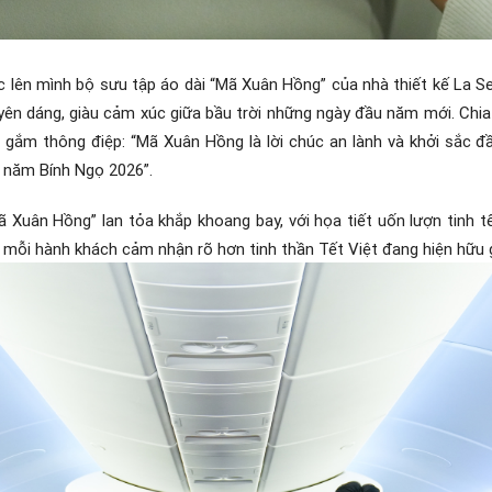
ác lên mình bộ sưu tập áo dài “Mã Xuân Hồng” của nhà thiết kế La S
yên dáng, giàu cảm xúc giữa bầu trời những ngày đầu năm mới. Chia
ửi gắm thông điệp: “Mã Xuân Hồng là lời chúc an lành và khởi sắc
g năm Bính Ngọ 2026”.
 Xuân Hồng” lan tỏa khắp khoang bay, với họa tiết uốn lượn tinh t
mỗi hành khách cảm nhận rõ hơn tinh thần Tết Việt đang hiện hữu g