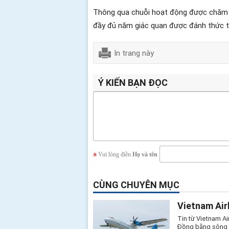
Thông qua chuỗi hoạt động được chăm c
đầy đủ năm giác quan được đánh thức t
In trang này
Ý KIẾN BẠN ĐỌC
Vui lòng điền
Họ và tên
CÙNG CHUYÊN MỤC
Vietnam Air
Tin từ Vietnam Ai
Đồng bằng sông C