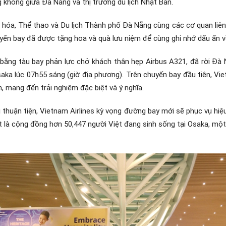
 không giữa Đà Nẵng và thị trường du lịch Nhật Bản.
n hóa, Thể thao và Du lịch Thành phố Đà Nẵng cùng các cơ quan liên
yến bay đã được tặng hoa và quà lưu niệm để cùng ghi nhớ dấu ấn về
 bằng tàu bay phản lực chở khách thân hẹp Airbus A321, đã rời Đà
ka lúc 07h55 sáng (giờ địa phương). Trên chuyến bay đầu tiên, Vie
, mang đến trải nghiệm đặc biệt và ý nghĩa.
i thuận tiện, Vietnam Airlines kỳ vọng đường bay mới sẽ phục vụ hiệu 
ệt là cộng đồng hơn 50,447 người Việt đang sinh sống tại Osaka, mộ