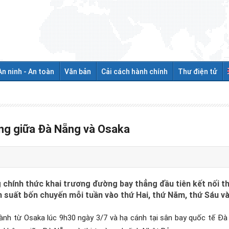
An ninh - An toàn
Văn bản
Cải cách hành chính
Thư điện tử
ng giữa Đà Nẵng và Osaka
g chính thức khai trương đường bay thẳng đầu tiên kết nối t
n suất bốn chuyến mỗi tuần vào thứ Hai, thứ Năm, thứ Sáu v
nh từ Osaka lúc 9h30 ngày 3/7 và hạ cánh tại sân bay quốc tế Đà