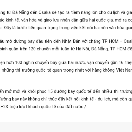
ng từ Đà Nẵng đến Osaka sẽ tạo ra tiềm năng lớn cho du lịch và gi
ác kinh tế, văn hóa và giao lưu nhân dân giữa hai quốc gia, mở ra
i. Đây là bước tiến quan trọng trong việc kết nối hai nền văn hóa già
 đầu mở đường bay đầu tiên đến Nhật Bản với chặng TP HCM – Osa
i bình quân trên 120 chuyến mỗi tuần từ Hà Nội, Đà Nẵng, TP HCM đ
iện hơn 100 nghìn chuyến bay giữa hai nước, vận chuyển gần 16 triệ
g những thị trường quốc tế quan trọng nhất với hàng không Việt N
iến mở mới và khôi phục 15 đường bay quốc tế đến nhiều thị trườn
ng bay này không chỉ thúc đẩy kết nối kinh tế - du lịch, mà còn qu
–23 triệu lượt khách quốc tế của đất nước./.