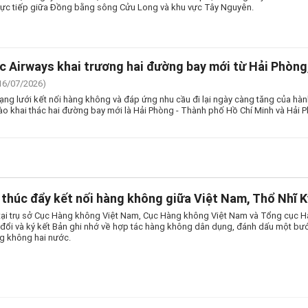
rực tiếp giữa Đồng bằng sông Cửu Long và khu vực Tây Nguyên.
 Airways khai trương hai đường bay mới từ Hải Phòng,
16/07/2026)
g lưới kết nối hàng không và đáp ứng nhu cầu đi lại ngày càng tăng của hà
ào khai thác hai đường bay mới là Hải Phòng - Thành phố Hồ Chí Minh và Hải 
thúc đẩy kết nối hàng không giữa Việt Nam, Thổ Nhĩ K
tại trụ sở Cục Hàng không Việt Nam, Cục Hàng không Việt Nam và Tổng cục 
o đổi và ký kết Bản ghi nhớ về hợp tác hàng không dân dụng, đánh dấu một bướ
g không hai nước.