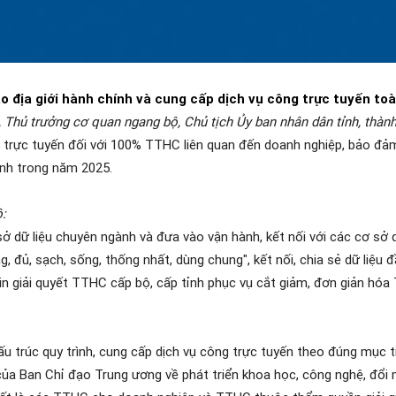
địa giới hành chính và cung cấp dịch vụ công trực tuyến toà
 Thủ trưởng cơ quan ngang bộ, Chủ tịch Ủy ban nhân dân tỉnh, thàn
ng trực tuyến đối với 100% TTHC liên quan đến doanh nghiệp, bảo đảm
ành trong năm 2025.
:
 dữ liệu chuyên ngành và đưa vào vận hành, kết nối với các cơ sở dữ
, đủ, sạch, sống, thống nhất, dùng chung", kết nối, chia sẻ dữ liệu 
in giải quyết TTHC cấp bộ, cấp tỉnh phục vụ cắt giảm, đơn giản hóa 
ấu trúc quy trình, cung cấp dịch vụ công trực tuyến theo đúng mục t
 Ban Chỉ đạo Trung ương về phát triển khoa học, công nghệ, đổi m