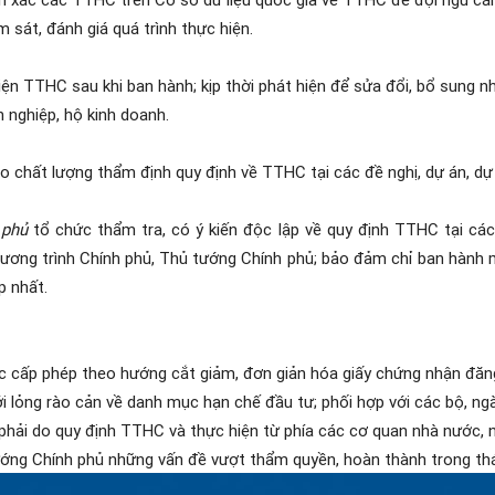
m sát, đánh giá quá trình thực hiện.
hiện TTHC sau khi ban hành; kịp thời phát hiện để sửa đổi, bổ sung
h nghiệp, hộ kinh doanh.
o chất lượng thẩm định quy định về TTHC tại các đề nghị, dự án, dự
 phủ
tổ chức thẩm tra, có ý kiến độc lập về quy định TTHC tại các
ương trình Chính phủ, Thủ tướng Chính phủ; bảo đảm chỉ ban hành m
p nhất.
c cấp phép theo hướng cắt giảm, đơn giản hóa giấy chứng nhận đăng 
 nới lỏng rào cản về danh mục hạn chế đầu tư; phối hợp với các bộ, n
hải do quy định TTHC và thực hiện từ phía các cơ quan nhà nước, 
tướng Chính phủ những vấn đề vượt thẩm quyền, hoàn thành trong t