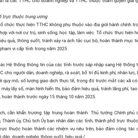
t là các TTHC cho doanh nghiệp và TTHC thuộc thẩm quyền giải quy
ố trực thuộc trung ương
tổ chức thực hiện TTHC không phụ thuộc vào địa giới hành chính tro
ợp với nơi cư trú, sinh sống, học tập, làm việc. Tổ chức thực hiện 
iệu quả, thông suốt, tránh xảy ra ách tắc cục bộ, hoàn thành mục
 phạm vi cấp tỉnh trong năm 2025.
 các Hệ thống thông tin của các tỉnh trước sáp nhập sang Hệ thống 
 cho người dân, doanh nghiệp; rà soát, bố trí đủ kinh phí, nhân lực,
ới quy mô, số lượng giao dịch thực tế, trong đó trước mắt các xã có 
máy lấy số, màn hình hiển thị, bảo đảm hiệu quả, tránh lãng phí, tạ
, hoàn thành trước ngày 15 tháng 10 năm 2025.
ách, cần khẩn trương tập trung hoàn thành. Thủ tướng Chính phủ 
, Thành ủy, Chủ tịch Ủy ban nhân dân các tỉnh, thành phố trực thuộ
 trực thuộc hoàn thành các nhiệm vụ nêu trên, bảo đảm công tác c
 dân, doanh nghiệp thông suốt, hiệu quả./.