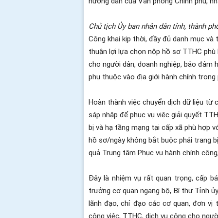
hướng dẫn của Văn phòng Chính phủ, nhấ
Chủ tịch Ủy ban nhân dân tỉnh, thành ph
Công khai kịp thời, đầy đủ danh mục và 
thuận lợi lựa chọn nộp hồ sơ TTHC phù h
cho người dân, doanh nghiệp, bảo đảm h
phụ thuộc vào địa giới hành chính trong
Hoàn thành việc chuyển dịch dữ liệu từ
sáp nhập để phục vụ việc giải quyết TTHC
bị và hạ tầng mạng tại cấp xã phù hợp v
hồ sơ/ngày không bắt buộc phải trang bị 
quả Trung tâm Phục vụ hành chính công
Đây là nhiệm vụ rất quan trọng, cấp b
trưởng cơ quan ngang bộ, Bí thư Tỉnh ủy
lãnh đạo, chỉ đạo các cơ quan, đơn vị
công việc, TTHC, dịch vụ công cho người