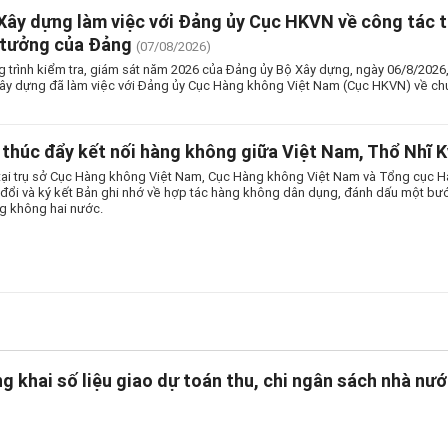
Xây dựng làm việc với Đảng ủy Cục HKVN về công tác t
 tưởng của Đảng
(07/08/2026)
 trình kiểm tra, giám sát năm 2026 của Đảng ủy Bộ Xây dựng, ngày 06/8/2026
ây dựng đã làm việc với Đảng ủy Cục Hàng không Việt Nam (Cục HKVN) về chu
thúc đẩy kết nối hàng không giữa Việt Nam, Thổ Nhĩ K
tại trụ sở Cục Hàng không Việt Nam, Cục Hàng không Việt Nam và Tổng cục 
o đổi và ký kết Bản ghi nhớ về hợp tác hàng không dân dụng, đánh dấu một bướ
g không hai nước.
g khai số liệu giao dự toán thu, chi ngân sách nhà n