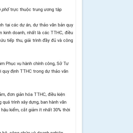
h phố
trực thuộc trung ương tập
nh tại các dự án, dự thảo văn bản quy
n kinh doanh, nhất là các TTHC, điều
ứu tiếp thu, giải trình đầy đủ và công
âm Phục vụ hành chính công, Sở Tư
ới quy định TTHC trong dự thảo văn
iảm, đơn giản hóa TTHC, điều kiện
 quá trình xây dựng, ban hành văn
 hậu kiểm, cắt giảm ít nhất 30% thời
n bộ, công chức và doanh nghiệp,