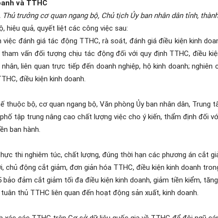
doanh và TTHC
, Thủ trưởng cơ quan ngang bộ, Chủ tịch Ủy ban nhân dân tỉnh, thàn
, hiệu quả, quyết liệt các công việc sau:
việc đánh giá tác động TTHC, rà soát, đánh giá điều kiện kinh doa
 tham vấn đối tượng chịu tác động đối với quy định TTHC, điều kiệ
nhân, liên quan trực tiếp đến doanh nghiệp, hộ kinh doanh; nghiên c
ý TTHC, điều kiện kinh doanh.
ế thuộc bộ, cơ quan ngang bộ, Văn phòng Ủy ban nhân dân, Trung t
phố tập trung nâng cao chất lượng việc cho ý kiến, thẩm định đối v
ền ban hành.
hực thi nghiêm túc, chất lượng, đúng thời hạn các phương án cắt g
, chủ động cắt giảm, đơn giản hóa TTHC, điều kiện kinh doanh trong
bảo đảm cắt giảm tối đa điều kiện kinh doanh, giảm tiền kiểm, tăng
í tuân thủ TTHC liên quan đến hoạt động sản xuất, kinh doanh.
ính xác các TTHC trên Cơ sở dữ liệu quốc gia về TTHC để đội ngũ cá