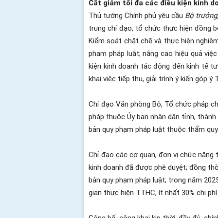
Cắt giảm tối đa các điều kiện kinh 
Thủ tướng Chính phủ yêu cầu
Bộ trưởng
trung chỉ đạo, tổ chức thực hiện đồng bộ
Kiểm soát chặt chẽ và thực hiện nghiêm 
phạm pháp luật; nâng cao hiệu quả việc
kiện kinh doanh tác động đến kinh tế tư 
khai việc tiếp thu, giải trình ý kiến góp 
Chỉ đạo Văn phòng Bộ, Tổ chức pháp ch
pháp thuộc Ủy ban nhân dân tỉnh, thành 
bản quy phạm pháp luật thuộc thẩm quy
Chỉ đạo các cơ quan, đơn vị chức năng t
kinh doanh đã được phê duyệt; đồng thời
bản quy phạm pháp luật; trong năm 2025 
gian thực hiện TTHC, ít nhất 30% chi ph
Công bố, công khai kịp thời, đầy đủ, ch