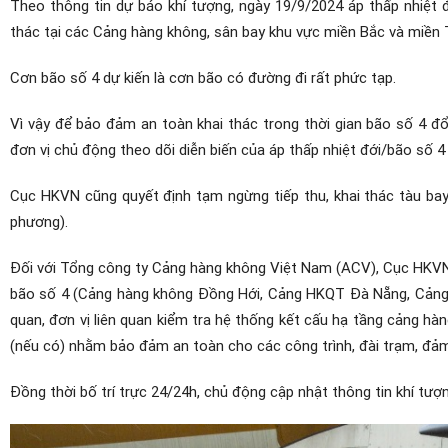
Theo thông tin dự báo khí tượng, ngày 19/9/2024 áp thấp nhiệt
thác tại các Cảng hàng không, sân bay khu vực miền Bắc và miền 
Cơn bão số 4 dự kiến là cơn bão có đường đi rất phức tạp.
Vì vậy để bảo đảm an toàn khai thác trong thời gian bão số 4 đ
đơn vị chủ động theo dõi diễn biến của áp thấp nhiệt đới/bão số 4
Cục HKVN cũng quyết định tạm ngừng tiếp thu, khai thác tàu ba
phương).
Đối với Tổng công ty Cảng hàng không Việt Nam (ACV), Cục HKV
bão số 4 (Cảng hàng không Đồng Hới, Cảng HKQT Đà Nẵng, Cảng H
quan, đơn vị liên quan kiểm tra hệ thống kết cấu hạ tầng cảng hàng
(nếu có) nhằm bảo đảm an toàn cho các công trình, đài trạm, đảm
Đồng thời bố trí trực 24/24h, chủ động cập nhật thông tin khí tượ