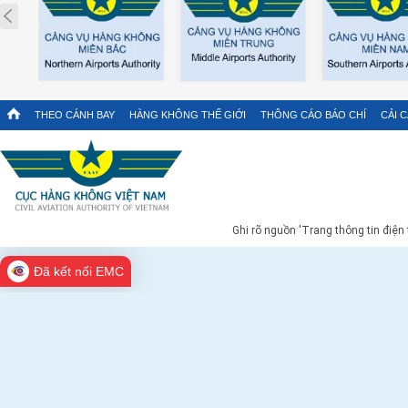
Prev
THEO CÁNH BAY
HÀNG KHÔNG THẾ GIỚI
THÔNG CÁO BÁO CHÍ
CẢI 
Ghi rõ nguồn 'Trang thông tin điện
Đã kết nối EMC