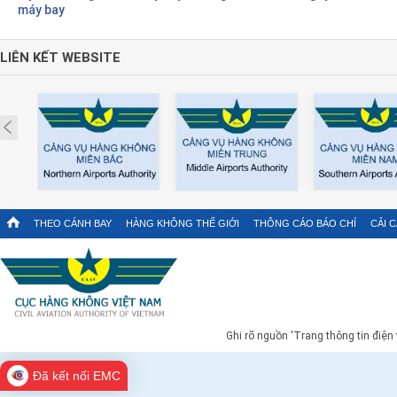
máy bay
LIÊN KẾT WEBSITE
Prev
THEO CÁNH BAY
HÀNG KHÔNG THẾ GIỚI
THÔNG CÁO BÁO CHÍ
CẢI 
Ghi rõ nguồn 'Trang thông tin điện
Đã kết nối EMC