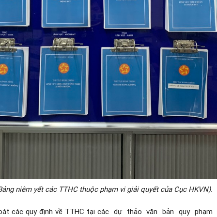
Bảng niêm yết các TTHC thuộc phạm vi giải quyết của Cục HKVN).
át các quy định về TTHC tại các
dự
thảo
văn
bản
quy
phạm