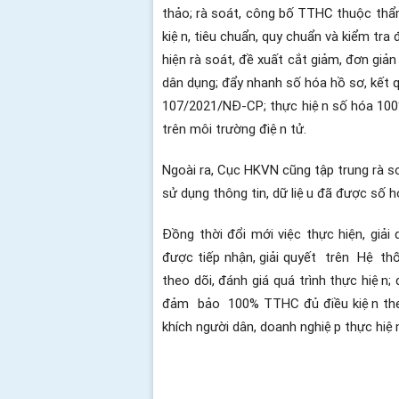
thảo; rà soát, công bố TTHC thuộc thẩm
kiện, tiêu chuẩn, quy chuẩn và kiểm tra
hiện rà soát, đề xuất cắt giảm, đơn giả
dân dụng; đẩy nhanh số hóa hồ sơ, kết 
107/2021/NĐ-CP; thực hiện số hóa 100%
trên môi trường điện tử.
Ngoài ra, Cục HKVN cũng tập trung r
à 
sử dụng thông tin, dữ liệu đã được số ho
Đồng thời đổi mới việc thực hiện, giả
được tiếp nhận, giải quyết
trên
Hệ th
theo dõi, đánh giá quá trình thực hiện;
đảm
bảo
100% TTHC đủ điều kiện the
khích người dân, doanh nghiệp thực hiệ