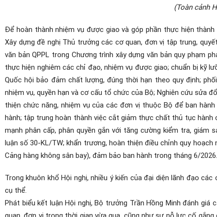
(Toàn cảnh H
Để hoàn thành nhiệm vụ được giao và góp phần thực hiện thành
Xây dựng đề nghị Thủ trưởng các cơ quan, đơn vị tập trung, quyế
văn bản QPPL trong Chương trình xây dựng văn bản quy phạm pháp
thực hiện nghiêm các chỉ đạo, nhiệm vụ được giao; chuẩn bị kỹ lưỡ
Quốc hội bảo đảm chất lượng, đúng thời hạn theo quy định; phối
nhiệm vụ, quyền hạn và cơ cấu tổ chức của Bộ; Nghiên cứu sửa đổi 
thiện chức năng, nhiệm vụ của các đơn vị thuộc Bộ để ban hành 
hành; tập trung hoàn thành việc cắt giảm thực chất thủ tục hành chí
mạnh phân cấp, phân quyền gắn với tăng cường kiểm tra, giám sá
luận số 30-KL/TW; khẩn trương, hoàn thiện điều chỉnh quy hoạch n
Cảng hàng không sân bay), đảm bảo ban hành trong tháng 6/2026
Trong khuôn khổ Hội nghị, nhiều ý kiến của đại diện lãnh đạo cá
cụ thể.
Phát biểu kết luận Hội nghị, Bộ trưởng Trần Hồng Minh đánh giá 
quan, đơn vị trong thời gian vừa qua, cũng như sự nỗ lực cố gắn