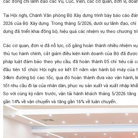
các đồng chí lãnh đạo các Vụ, Cục, Viện, các cơ quan, đơn vị, doa
Tại Hội nghị, Chánh Văn phòng Bộ Xây dựng trình bày báo cáo đán
2026 của Bộ Xây dựng.
Trong tháng 5/2026, dưới sự lãnh đạo, chỉ 
dựng đã triển khai đồng bộ, hiệu quả các nhiệm vụ theo chương t
Các cơ quan, đơn vị đã nỗ lực, cố gắng hoàn thành nhiều nhiệm vụ
thủ tục hành chính, cắt giảm điều kiện kinh doanh của Bộ đã đượ
pháp luật đảm bảo theo yêu cầu; đã hoàn thành 05 chỉ tiêu cải 
đầu tiên tổ chức Hội nghị sơ kết 01 năm vận hành bộ máy của h
34km đường bộ cao tốc, qua đó hoàn thành đưa vào vận hành, kh
tốt nhu cầu đi lại của nhân dân, phục vụ sản xuất và xuất nhập k
So với cùng kỳ năm trước, vận tải hành khách tháng 5/2026 tăng 
gần 14% về vận chuyển và tăng gần 16% về luân chuyển…