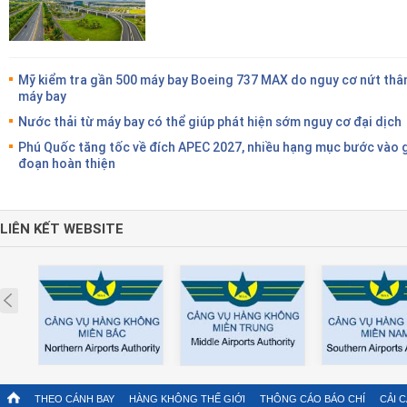
Mỹ kiểm tra gần 500 máy bay Boeing 737 MAX do nguy cơ nứt thâ
máy bay
Nước thải từ máy bay có thể giúp phát hiện sớm nguy cơ đại dịch
Phú Quốc tăng tốc về đích APEC 2027, nhiều hạng mục bước vào g
đoạn hoàn thiện
LIÊN KẾT WEBSITE
Prev
THEO CÁNH BAY
HÀNG KHÔNG THẾ GIỚI
THÔNG CÁO BÁO CHÍ
CẢI 