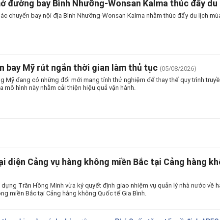
mở đường bay Bình Nhưỡng-Wonsan Kalma thúc đẩy du 
thác chuyến bay nội địa Bình Nhưỡng-Wonsan Kalma nhằm thúc đẩy du lịch mùa
n bay Mỹ rút ngắn thời gian làm thủ tục
(05/08/2026)
 Mỹ đang có những đổi mới mang tính thử nghiệm để thay thế quy trình truyền
a mô hình này nhằm cải thiện hiệu quả vận hành.
ại diện Cảng vụ hàng không miền Bắc tại Cảng hàng kh
 dựng Trần Hồng Minh vừa ký quyết định giao nhiệm vụ quản lý nhà nước về h
ng miền Bắc tại Cảng hàng không Quốc tế Gia Bình.