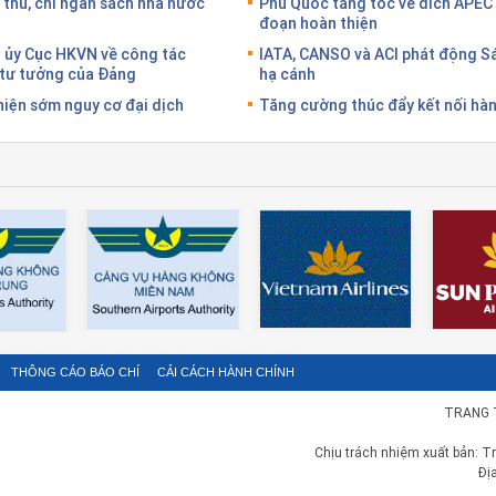
 thu, chi ngân sách nhà nước
Phú Quốc tăng tốc về đích APEC 
đoạn hoàn thiện
g ủy Cục HKVN về công tác
IATA, CANSO và ACI phát động S
g tư tưởng của Đảng
hạ cánh
hiện sớm nguy cơ đại dịch
Tăng cường thúc đẩy kết nối hàn
THÔNG CÁO BÁO CHÍ
CẢI CÁCH HÀNH CHÍNH
TRANG 
Chịu trách nhiệm xuất bản: T
Đị