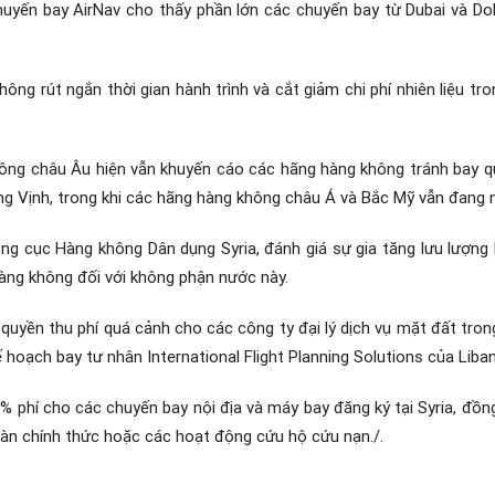
chuyến bay AirNav cho thấy phần lớn các chuyến bay từ Dubai và D
ông rút ngắn thời gian hành trình và cắt giảm chi phí nhiên liệu tro
ông châu Âu hiện vẫn khuyến cáo các hãng hàng không tránh bay qua
g Vịnh, trong khi các hãng hàng không châu Á và Bắc Mỹ vẫn đang n
ng cục Hàng không Dân dụng Syria, đánh giá sự gia tăng lưu lượn
àng không đối với không phận nước này.
quyền thu phí quá cảnh cho các công ty đại lý dịch vụ mặt đất tro
hoạch bay tư nhân International Flight Planning Solutions của Liban
% phí cho các chuyến bay nội địa và máy bay đăng ký tại Syria, đồ
oàn chính thức hoặc các hoạt động cứu hộ cứu nạn./.