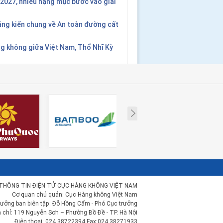
2027, nhiều hạng mục bước vào giai
áng kiến chung về An toàn đường cất
g không giữa Việt Nam, Thổ Nhĩ Kỳ
Next
THÔNG TIN ĐIỆN TỬ CỤC HÀNG KHÔNG VIỆT NAM
Cơ quan chủ quản: Cục Hàng không Việt Nam
rưởng ban biên tập: Đỗ Hồng Cẩm - Phó Cục trưởng
a chỉ: 119 Nguyễn Sơn – Phường Bồ Đề - TP. Hà Nội
Điện thoại: 024.38722394 Fax:024.38271933