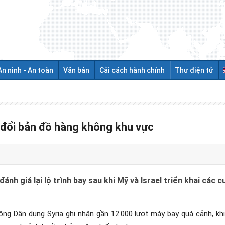
An ninh - An toàn
Văn bản
Cải cách hành chính
Thư điện tử
đổi bản đồ hàng không khu vực
nh giá lại lộ trình bay sau khi Mỹ và Israel triển khai cá
ng Dân dụng Syria ghi nhận gần 12.000 lượt máy bay quá cảnh, kh