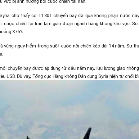
vực bị ảnh hưởng bởi cuộc chiến tại Iran.
 Syria cho thấy có 11.801 chuyến bay đã qua không phận nước này
hi cuộc chiến tại Iran làm gián đoạn ngành hàng không khu vực. So 
hoảng 375%.
 là vùng nguy hiểm trong suốt cuộc nội chiến kéo dài 14 năm. Sự th
a.
mỗi chuyến bay được áp dụng từ đầu năm nay, lưu lượng giao thông
riệu USD.
Dù vậy, Tổng cục Hàng không Dân dụng Syria hiện từ chối bì