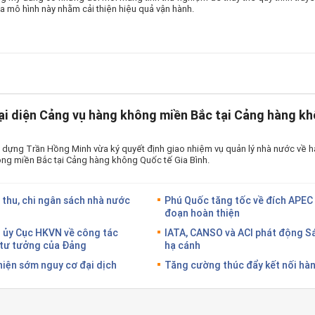
a mô hình này nhằm cải thiện hiệu quả vận hành.
ại diện Cảng vụ hàng không miền Bắc tại Cảng hàng kh
 dựng Trần Hồng Minh vừa ký quyết định giao nhiệm vụ quản lý nhà nước về h
ng miền Bắc tại Cảng hàng không Quốc tế Gia Bình.
 thu, chi ngân sách nhà nước
Phú Quốc tăng tốc về đích APEC 
đoạn hoàn thiện
g ủy Cục HKVN về công tác
IATA, CANSO và ACI phát động S
g tư tưởng của Đảng
hạ cánh
hiện sớm nguy cơ đại dịch
Tăng cường thúc đẩy kết nối hàn