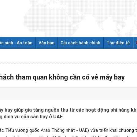
An ninh - An toàn
Văn bản
Cải cách hành chính
Thư điện tử
hách tham quan không cần có vé máy bay
 bay giúp gia tăng nguồn thu từ các hoạt động phi hàng khô
g dịch vụ của sân bay ở UAE.
Các Tiểu vương quốc Arab Thống nhất - UAE) vừa triển khai chương