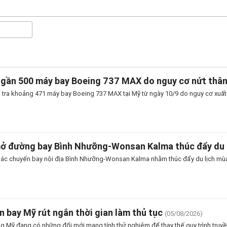
 gần 500 máy bay Boeing 737 MAX do nguy cơ nứt thâ
 tra khoảng 471 máy bay Boeing 737 MAX tại Mỹ từ ngày 10/9 do nguy cơ xuất h
mở đường bay Bình Nhưỡng-Wonsan Kalma thúc đẩy du 
thác chuyến bay nội địa Bình Nhưỡng-Wonsan Kalma nhằm thúc đẩy du lịch mùa
n bay Mỹ rút ngắn thời gian làm thủ tục
(05/08/2026)
 Mỹ đang có những đổi mới mang tính thử nghiệm để thay thế quy trình truyền