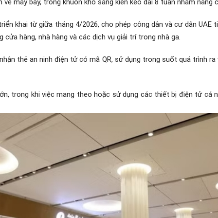
 vé máy bay, trong khuôn khổ sáng kiến kéo dài 8 tuần nhằm nâng c
riển khai từ giữa tháng 4/2026, cho phép công dân và cư dân UAE t
cửa hàng, nhà hàng và các dịch vụ giải trí trong nhà ga.
hận thẻ an ninh điện tử có mã QR, sử dụng trong suốt quá trình r
lớn, trong khi việc mang theo hoặc sử dụng các thiết bị điện tử c