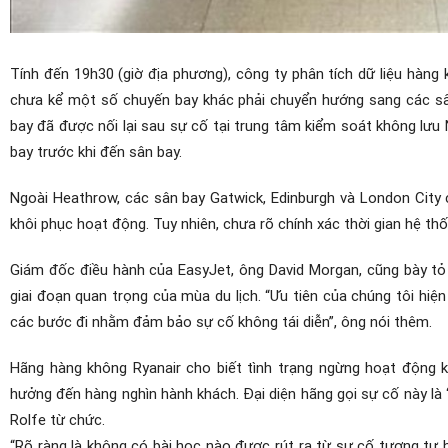
Tính đến 19h30 (giờ địa phương), công ty phân tích dữ liệu hàng 
chưa kể một số chuyến bay khác phải chuyển hướng sang các sâ
bay đã được nối lại sau sự cố tại trung tâm kiểm soát không lưu
bay trước khi đến sân bay.
Ngoài Heathrow, các sân bay Gatwick, Edinburgh và London City c
khôi phục hoạt động. Tuy nhiên, chưa rõ chính xác thời gian hệ thố
Giám đốc điều hành của EasyJet, ông David Morgan, cũng bày tỏ 
giai đoạn quan trọng của mùa du lịch. “Ưu tiên của chúng tôi h
các bước đi nhằm đảm bảo sự cố không tái diễn”, ông nói thêm.
Hãng hàng không Ryanair cho biết tình trạng ngừng hoạt động 
hưởng đến hàng nghìn hành khách. Đại diện hãng gọi sự cố này l
Rolfe từ chức.
“Rõ ràng là không có bài học nào được rút ra từ sự cố tương tự h