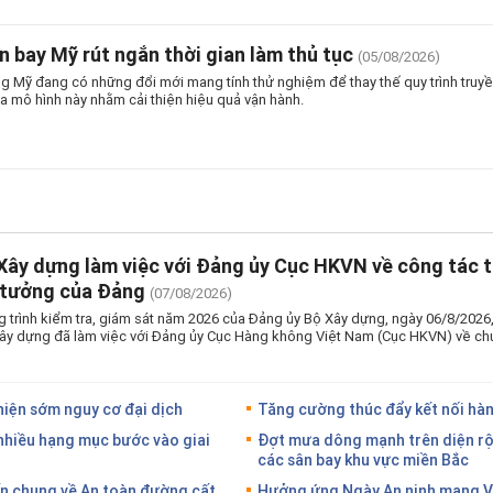
n bay Mỹ rút ngắn thời gian làm thủ tục
(05/08/2026)
 Mỹ đang có những đổi mới mang tính thử nghiệm để thay thế quy trình truyền
a mô hình này nhằm cải thiện hiệu quả vận hành.
Xây dựng làm việc với Đảng ủy Cục HKVN về công tác t
 tưởng của Đảng
(07/08/2026)
 trình kiểm tra, giám sát năm 2026 của Đảng ủy Bộ Xây dựng, ngày 06/8/2026
ây dựng đã làm việc với Đảng ủy Cục Hàng không Việt Nam (Cục HKVN) về chu
hiện sớm nguy cơ đại dịch
Tăng cường thúc đẩy kết nối hàn
nhiều hạng mục bước vào giai
Đợt mưa dông mạnh trên diện rộ
các sân bay khu vực miền Bắc
ến chung về An toàn đường cất
Hưởng ứng Ngày An ninh mạng Vi