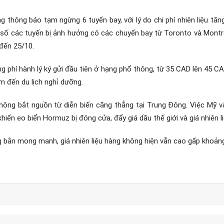
g thông báo tạm ngừng 6 tuyến bay, với lý do chi phí nhiên liệu t
số các tuyến bị ảnh hưởng có các chuyến bay từ Toronto và Montre
đến 25/10.
ng phí hành lý ký gửi đầu tiên ở hạng phổ thông, từ 35 CAD lên 45 CA
m đến du lịch nghỉ dưỡng.
hông bắt nguồn từ diễn biến căng thẳng tại Trung Đông. Việc Mỹ v
hiến eo biển Hormuz bị đóng cửa, đẩy giá dầu thế giới và giá nhiên 
bắn mong manh, giá nhiên liệu hàng không hiện vẫn cao gấp khoảng 