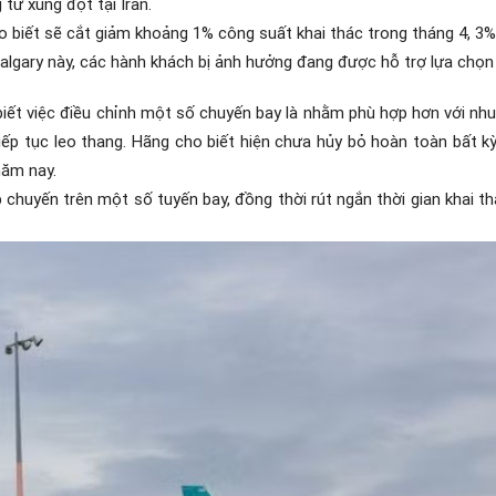
từ xung đột tại Iran.
biết sẽ cắt giảm khoảng 1% công suất khai thác trong tháng 4, 3%
algary n
ày, các hành khách bị ảnh hưởng đang được hỗ trợ lựa chọn
ết việc điều chỉnh một số chuyến bay là nhằm phù hợp hơn với nhu cầ
u tiếp tục leo thang. Hãng cho biết hiện chưa hủy bỏ hoàn toàn bất
năm nay.
 chuyến trên một số tuyến bay, đồng thời rút ngắn thời gian khai t