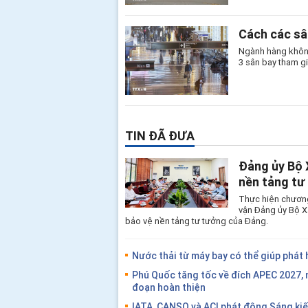
Cách các sâ
Ngành hàng không
3 sân bay tham gi
TIN ĐÃ ĐƯA
Đảng ủy Bộ 
nền tảng tư
Thực hiện chương
vận Đảng ủy Bộ X
bảo vệ nền tảng tư tưởng của Đảng.
Nước thải từ máy bay có thể giúp phát 
Phú Quốc tăng tốc về đích APEC 2027, 
đoạn hoàn thiện
IATA, CANSO và ACI phát động Sáng ki