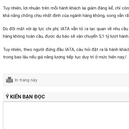
Tuy nhiên, lợi nhuận trên mỗi hành khách lại giảm đáng kể, chỉ c
khả năng chống chịu nhất định của ngành hàng không, song vẫn rất
Dù đối mặt với áp lực chi phí, IATA vẫn tỏ ra lạc quan về nhu cầ
hàng không toàn cầu, được dự báo sẽ vận chuyển 5,1 tỷ lượt hành
Tuy nhiên, theo người đứng đầu IATA, câu hỏi đặt ra là hành khá
trong bao lâu nếu giá năng lượng tiếp tục duy trì ở mức hiện nay./.
In trang này
Ý KIẾN BẠN ĐỌC