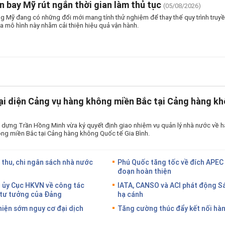
n bay Mỹ rút ngắn thời gian làm thủ tục
(05/08/2026)
 Mỹ đang có những đổi mới mang tính thử nghiệm để thay thế quy trình truyền
a mô hình này nhằm cải thiện hiệu quả vận hành.
ại diện Cảng vụ hàng không miền Bắc tại Cảng hàng kh
 dựng Trần Hồng Minh vừa ký quyết định giao nhiệm vụ quản lý nhà nước về h
ng miền Bắc tại Cảng hàng không Quốc tế Gia Bình.
 thu, chi ngân sách nhà nước
Phú Quốc tăng tốc về đích APEC 
đoạn hoàn thiện
g ủy Cục HKVN về công tác
IATA, CANSO và ACI phát động S
g tư tưởng của Đảng
hạ cánh
hiện sớm nguy cơ đại dịch
Tăng cường thúc đẩy kết nối hàn