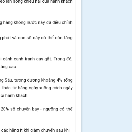
eo làn sóng khiếu nại của hành khách
ng hàng không nước này đã điều chỉnh
g phát và con số này có thể còn tăng
i cảnh cạnh tranh gay gắt. Trong đó,
tăng cao.
háng Sáu, tương đương khoảng 4% tổng
i thác từ hàng ngày xuống cách ngày
ới hành khách.
á 20% số chuyến bay - ngưỡng có thể
 các hãng ít khi giảm chuyến sau khi