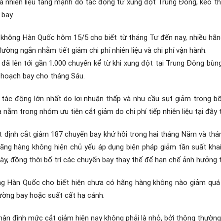
iá nhiên liệu tăng mạnh do tác động từ xung đột Trung Đông, kéo th
 bay.
g không Hàn Quốc hôm 15/5 cho biết từ tháng Tư đến nay, nhiều hã
ường ngắn nhằm tiết giảm chi phí nhiên liệu và chi phí vận hành.
 đã lên tới gần 1.000 chuyến kể từ khi xung đột tại Trung Đông bùn
 hoạch bay cho tháng Sáu.
tác động lớn nhất do lợi nhuận thấp và nhu cầu sụt giảm trong bố
nằm trong nhóm ưu tiên cắt giảm do chi phí tiếp nhiên liệu tại đây 
ết định cắt giảm 187 chuyến bay khứ hồi trong hai tháng Năm và t
ãng hàng không hiện chủ yếu áp dụng biện pháp giảm tần suất kha
y, đồng thời bố trí các chuyến bay thay thế để hạn chế ảnh hưởng t
ông Hàn Quốc cho biết hiện chưa có hãng hàng không nào giảm qu
đường bay hoặc suất cất hạ cánh.
nhận định mức cắt giảm hiện nay không phải là nhỏ, bởi thông thường