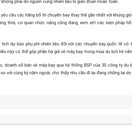
hứ không phải do nguồn cung nhiên liệu bị gián đoạn hoàn toàn.
c yêu cầu các hãng bố trí chuyến bay thay thế gần nhất với khung g
. Đồng thời, cơ quan chức năng cũng đang xem xét các biện pháp h
n tích dự báo phụ phí nhiên liệu đối với các chuyến bay quốc tế có
 Điều này có thể góp phần hạ giá vé máy bay trong mùa du lịch hè nă
c, doanh số bán vé máy bay qua hệ thống BSP của 30 công ty du lịc
o với cùng kỳ năm ngoái, cho thấy nhu cầu đi lại đang chững lại do l