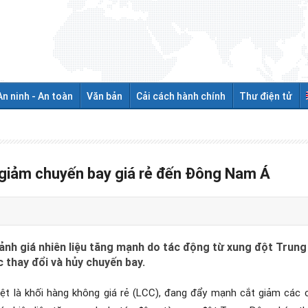
An ninh - An toàn
Văn bản
Cải cách hành chính
Thư điện tử
giảm chuyến bay giá rẻ đến Đông Nam Á
ảnh giá nhiên liệu tăng mạnh do tác động từ xung đột Trung
c thay đổi và hủy chuyến bay.
ệt là khối hàng không giá rẻ (LCC), đang đẩy mạnh cắt giảm các