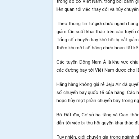
trong đó có Việt Nam, trong bối cảnh g
liên quan tới việc thay đổi và hủy chuyến
Theo thông tin từ giới chức ngành hàn
giảm tần suất khai thác trên các tuyến đ
Tổng số chuyến bay khứ hồi bị cắt giảm
thêm khi một số hãng chưa hoàn tất kế
Các tuyến Đông Nam Á là khu vực chịu 
các đường bay tới Việt Nam được cho là 
Hãng hàng không giá rẻ Jeju Air đã quy
số chuyến bay quốc tế của hãng. Các h
hoặc hủy một phần chuyến bay trong ngà
Bộ Đất đai, Cơ sở hạ tầng và Giao th
dẫn tới việc bị thu hồi quyền khai thác 
Tuy nhiên, giới chuyên gia trong ngành 