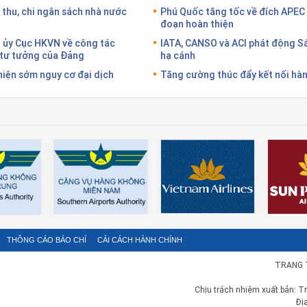
 thu, chi ngân sách nhà nước
Phú Quốc tăng tốc về đích APEC 
đoạn hoàn thiện
g ủy Cục HKVN về công tác
IATA, CANSO và ACI phát động S
g tư tưởng của Đảng
hạ cánh
hiện sớm nguy cơ đại dịch
Tăng cường thúc đẩy kết nối hàn
THÔNG CÁO BÁO CHÍ
CẢI CÁCH HÀNH CHÍNH
TRANG 
Chịu trách nhiệm xuất bản: T
Đị