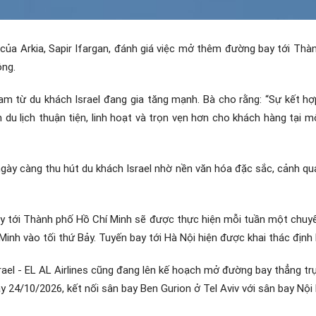
của Arkia, Sapir Ifargan, đánh giá việc mở thêm đường bay tới Th
ông.
Nam từ du khách Israel đang gia tăng mạnh. Bà cho rằng: “Sự kết h
m du lịch thuận tiện, linh hoạt và trọn vẹn hơn cho khách hàng tại
m ngày càng thu hút du khách Israel nhờ nền văn hóa đặc sắc, cảnh q
y tới Thành phố Hồ Chí Minh sẽ được thực hiện mỗi tuần một chuyế
Minh vào tối thứ Bảy. Tuyến bay tới Hà Nội hiện được khai thác định
ael - EL AL Airlines cũng đang lên kế hoạch mở đường bay thẳng trực 
y 24/10/2026, kết nối sân bay Ben Gurion ở Tel Aviv với sân bay Nội B