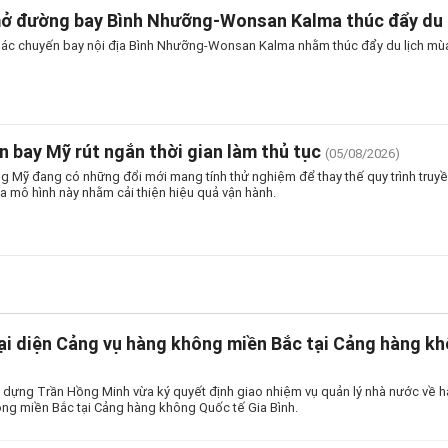
mở đường bay Bình Nhưỡng-Wonsan Kalma thúc đẩy du 
thác chuyến bay nội địa Bình Nhưỡng-Wonsan Kalma nhằm thúc đẩy du lịch mùa
n bay Mỹ rút ngắn thời gian làm thủ tục
(05/08/2026)
 Mỹ đang có những đổi mới mang tính thử nghiệm để thay thế quy trình truyền
a mô hình này nhằm cải thiện hiệu quả vận hành.
ại diện Cảng vụ hàng không miền Bắc tại Cảng hàng kh
 dựng Trần Hồng Minh vừa ký quyết định giao nhiệm vụ quản lý nhà nước về h
ng miền Bắc tại Cảng hàng không Quốc tế Gia Bình.