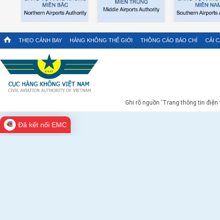
THEO CÁNH BAY
HÀNG KHÔNG THẾ GIỚI
THÔNG CÁO BÁO CHÍ
CẢI 
Ghi rõ nguồn 'Trang thông tin điện
Đã kết nối EMC