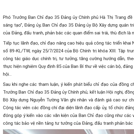
Phó Trưởng Ban Chỉ đạo 35 Đảng ủy Chính phủ Hà Thị Trang đề ng
sáng tạo”, Đảng ủy, Ban Chỉ đạo 35 Đảng ủy Bộ Xây dựng quán tr
của Đảng, đấu tranh, phản bác các quan điểm sai trái, thù địch là n
Tiếp tục lãnh đạo, chỉ đạo nâng cao hiệu quả công tác triển khai
số 89-KL/TW, ngày 25/7/2024 của Bộ Chính trị khóa XIII. Tập tr
công tác giáo dục chính trị, tư tưởng; tăng cường hướng dẫn, th
thực hiện nghiêm Quy định 85 của Ban Bí thư về việc cán bộ, đảng v
hội…
Sau khi nghe các tham luận, ý kiến phát biểu chỉ đạo của đồng 
Trưởng Ban Chỉ đạo 35 Đảng ủy Chính phủ; kết luận Hội nghị, đồ
Bộ Xây dựng Nguyễn Tường Văn ghi nhận và đánh giá cao sự chủ
Cộng tác viên các đồng chí đại diện lãnh đạo cấp ủy, tổ chức đảng 
đóng góp ý kiến vào các văn kiện của Ban Chỉ đạo cũng như các 
công tác bảo vệ nền tảng tư tưởng của Đảng, đấu tranh phản bác c