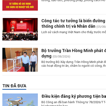
tưởng, đạo đức, phương pháp, phong cách Hồ Ch
Công tác tư tưởng là biến đường 
thống chính trị và Nhân dân
(05/08
Lịch sử cách mạng Việt Nam cho thấy, trước mỗ
Bộ trưởng Trần Hồng Minh phát 
dựng
(03/08/2026)
Bộ trưởng Bộ Xây dựng Trần Hồng Minh phát độn
các hoạt động tri ân, chăm lo người có công, tha
TIN ĐÃ ĐƯA
Điều kiện đăng ký phương tiện b
Bộ Công an đã ban hành Thông tư 78/2026/TT-
ký phương tiện bay.