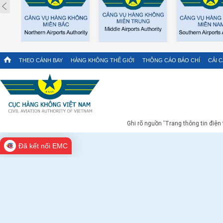
Prev
THEO CÁNH BAY
HÀNG KHÔNG THẾ GIỚI
THÔNG CÁO BÁO CHÍ
CẢI 
Ghi rõ nguồn 'Trang thông tin điện
Đã kết nối EMC