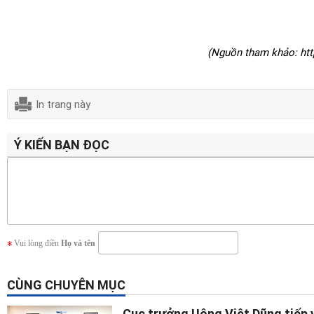
(Nguồn tham khảo: htt
In trang này
Ý KIẾN BẠN ĐỌC
Vui lòng điền
Họ và tên
CÙNG CHUYÊN MỤC
Cục trưởng Uông Việt Dũng tiếp 