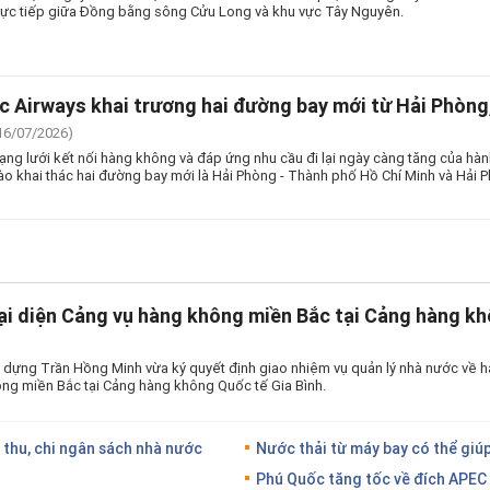
rực tiếp giữa Đồng bằng sông Cửu Long và khu vực Tây Nguyên.
 Airways khai trương hai đường bay mới từ Hải Phòng,
16/07/2026)
g lưới kết nối hàng không và đáp ứng nhu cầu đi lại ngày càng tăng của hà
ào khai thác hai đường bay mới là Hải Phòng - Thành phố Hồ Chí Minh và Hải 
ại diện Cảng vụ hàng không miền Bắc tại Cảng hàng kh
 dựng Trần Hồng Minh vừa ký quyết định giao nhiệm vụ quản lý nhà nước về h
ng miền Bắc tại Cảng hàng không Quốc tế Gia Bình.
 thu, chi ngân sách nhà nước
Nước thải từ máy bay có thể giúp
Phú Quốc tăng tốc về đích APEC 