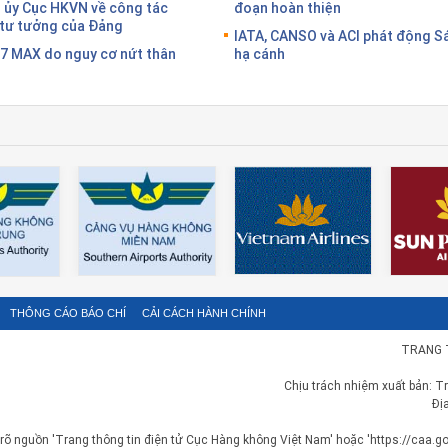
g ủy Cục HKVN về công tác
đoạn hoàn thiện
g tư tưởng của Đảng
IATA, CANSO và ACI phát động S
37 MAX do nguy cơ nứt thân
hạ cánh
THÔNG CÁO BÁO CHÍ
CẢI CÁCH HÀNH CHÍNH
TRANG 
Chịu trách nhiệm xuất bản: T
Đị
 rõ nguồn 'Trang thông tin điện tử Cục Hàng không Việt Nam' hoặc 'https://caa.gov