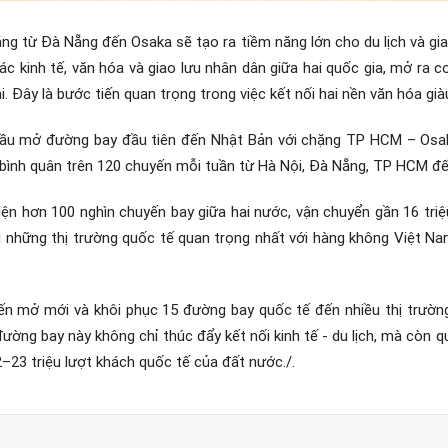
ng từ Đà Nẵng đến Osaka sẽ tạo ra tiềm năng lớn cho du lịch và gi
ác kinh tế, văn hóa và giao lưu nhân dân giữa hai quốc gia, mở ra
i. Đây là bước tiến quan trọng trong việc kết nối hai nền văn hóa già
 đầu mở đường bay đầu tiên đến Nhật Bản với chặng TP HCM – Osa
i bình quân trên 120 chuyến mỗi tuần từ Hà Nội, Đà Nẵng, TP HCM đ
iện hơn 100 nghìn chuyến bay giữa hai nước, vận chuyển gần 16 triệ
g những thị trường quốc tế quan trọng nhất với hàng không Việt N
iến mở mới và khôi phục 15 đường bay quốc tế đến nhiều thị trườn
ng bay này không chỉ thúc đẩy kết nối kinh tế - du lịch, mà còn qu
–23 triệu lượt khách quốc tế của đất nước./.