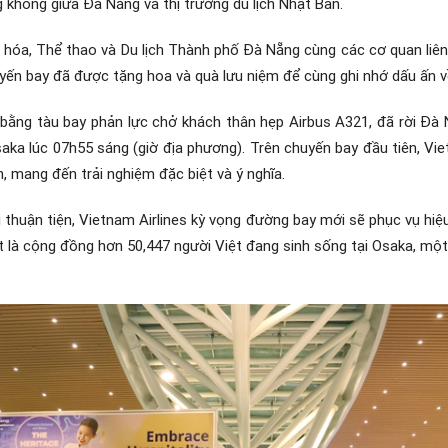
 không giữa Đà Nẵng và thị trường du lịch Nhật Bản.
n hóa, Thể thao và Du lịch Thành phố Đà Nẵng cùng các cơ quan liên
yến bay đã được tặng hoa và quà lưu niệm để cùng ghi nhớ dấu ấn về
 bằng tàu bay phản lực chở khách thân hẹp Airbus A321, đã rời Đà
ka lúc 07h55 sáng (giờ địa phương). Trên chuyến bay đầu tiên, Vie
, mang đến trải nghiệm đặc biệt và ý nghĩa.
i thuận tiện, Vietnam Airlines kỳ vọng đường bay mới sẽ phục vụ hiệu 
ệt là cộng đồng hơn 50,447 người Việt đang sinh sống tại Osaka, mộ