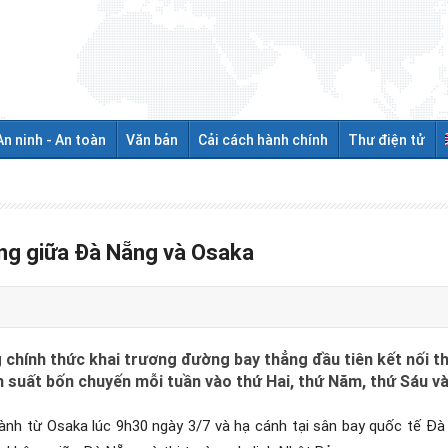
An ninh - An toàn
Văn bản
Cải cách hành chính
Thư điện tử
ng giữa Đà Nẵng và Osaka
g chính thức khai trương đường bay thẳng đầu tiên kết nối t
n suất bốn chuyến mỗi tuần vào thứ Hai, thứ Năm, thứ Sáu v
nh từ Osaka lúc 9h30 ngày 3/7 và hạ cánh tại sân bay quốc tế Đà