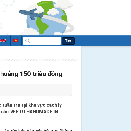
Tìm
 khoảng 150 triệu đồng
uần tra tại khu vực cách ly
i có chữ VERTU HANDMADE IN
ay lập tức báo cáo cán bộ trực Phòng