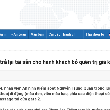
An ninh - An toàn
Văn bản
Cải cách hành chính
Thư điện tử
ả lại tài sản cho hành khách bỏ quên trị giá
 nhân viên An ninh Kiểm soát Nguyễn Trung Quân trong lúc t
n thoaị di động (màu đen, viền màu bạc, phía sau điện thoạ
ssage tại cửa gate 2.
 không xác định được chủ, anh Phạm Anh Thắng trực kíp trưởng, ng