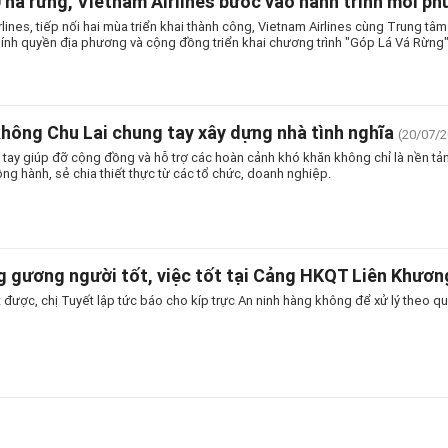
0 ha rừng, Vietnam Airlines bước vào hành trình mới p
rlines, tiếp nối hai mùa triển khai thành công, Vietnam Airlines cùng Trung tâ
ính quyền địa phương và cộng đồng triển khai chương trình "Góp Lá Vá Rừng
hông Chu Lai chung tay xây dựng nhà tình nghĩa
(20/07/2
tay giúp đỡ cộng đồng và hỗ trợ các hoàn cảnh khó khăn không chỉ là nền tản
g hành, sẻ chia thiết thực từ các tổ chức, doanh nghiệp.
 gương người tốt, việc tốt tại Cảng HKQT Liên Khươn
 được, chị Tuyết lập tức báo cho kíp trực An ninh hàng không để xử lý theo qu