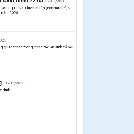
hủ xanh thêm 72 ha
(27/07/2026)
m Con người và Thiên nhiên (PanNature), Ví
" năm 2026.
026)
g quan trọng trong công tác an sinh xã hội
g
(05/12/2025)
y định.