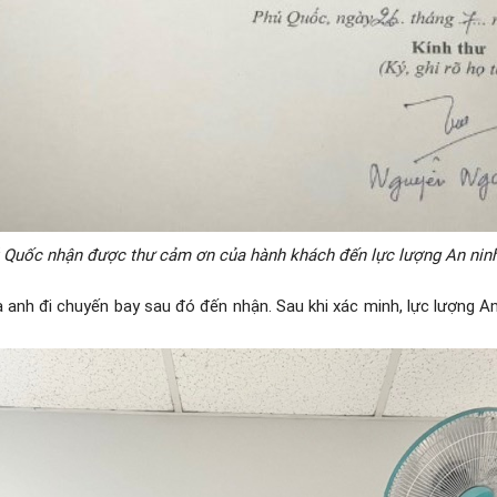
Quốc nhận được thư cảm ơn của hành khách đến lực lượng An ninh
anh đi chuyến bay sau đó đến nhận. Sau khi xác minh, lực lượng An 