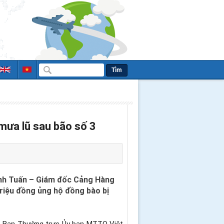
Tìm
mưa lũ sau bão số 3
ạnh Tuấn – Giám đốc Cảng Hàng
riệu đồng ủng hộ đồng bào bị
do Ban Thường trực Ủy ban MTTQ Việt