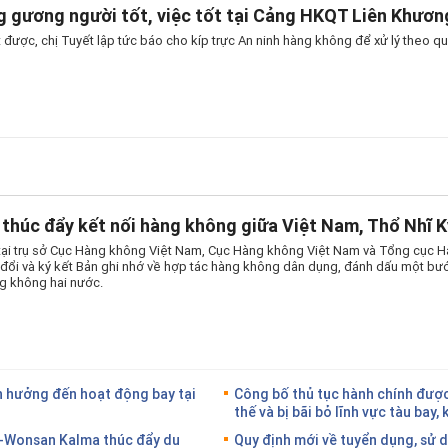
 gương người tốt, việc tốt tại Cảng HKQT Liên Khươn
 được, chị Tuyết lập tức báo cho kíp trực An ninh hàng không để xử lý theo qu
thúc đẩy kết nối hàng không giữa Việt Nam, Thổ Nhĩ K
tại trụ sở Cục Hàng không Việt Nam, Cục Hàng không Việt Nam và Tổng cục 
o đổi và ký kết Bản ghi nhớ về hợp tác hàng không dân dụng, đánh dấu một bướ
g không hai nước.
 hưởng đến hoạt động bay tại
Công bố thủ tục hành chính được 
thế và bị bãi bỏ lĩnh vực tàu bay,
-Wonsan Kalma thúc đẩy du
Quy định mới về tuyển dụng, sử 