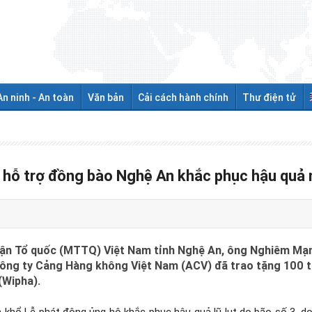
An ninh - An toàn
Văn bản
Cải cách hành chính
Thư điện tử
 hỗ trợ đồng bào Nghệ An khắc phục hậu quả 
 trận Tổ quốc (MTTQ) Việt Nam tỉnh Nghệ An, ông Nghiêm M
 công ty Cảng Hàng không Việt Nam (ACV) đã trao tặng 100 t
(Wipha).
 khổ Lễ phát động ủng hộ khắc phục hậu quả lũ lụt do bão số 3, 