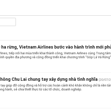
0 ha rừng, Vietnam Airlines bước vào hành trình mới p
rlines, tiếp nối hai mùa triển khai thành công, Vietnam Airlines cùng Trung tâ
ính quyền địa phương và cộng đồng triển khai chương trình "Góp Lá Vá Rừng
hông Chu Lai chung tay xây dựng nhà tình nghĩa
(20/07/2
tay giúp đỡ cộng đồng và hỗ trợ các hoàn cảnh khó khăn không chỉ là nền tản
g hành, sẻ chia thiết thực từ các tổ chức, doanh nghiệp.