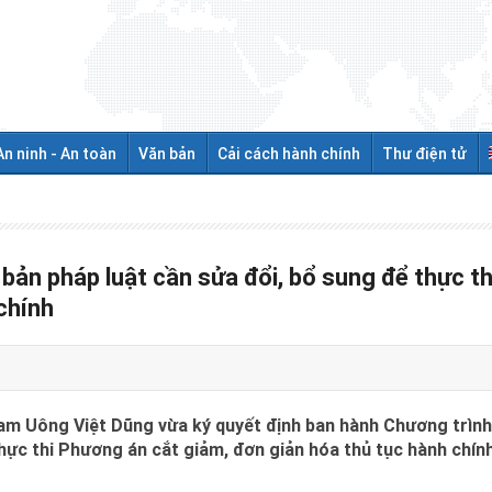
An ninh - An toàn
Văn bản
Cải cách hành chính
Thư điện tử
bản pháp luật cần sửa đổi, bổ sung để thực t
chính
m Uông Việt Dũng vừa ký quyết định ban hành Chương trình
thực thi Phương án cắt giảm, đơn giản hóa thủ tục hành chí