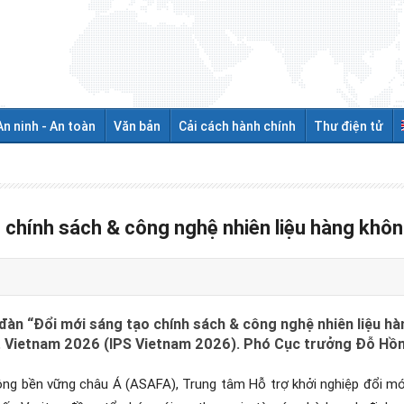
An ninh - An toàn
Văn bản
Cải cách hành chính
Thư điện tử
o chính sách & công nghệ nhiên liệu hàng khô
 đàn “Đổi mới sáng tạo chính sách & công nghệ nhiên liệu h
it Vietnam 2026 (IPS Vietnam 2026). Phó Cục trưởng Đỗ Hồ
hông bền vững châu Á (ASAFA), Trung tâm Hỗ trợ khởi nghiệp đổi m