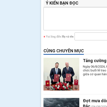
Ý KIẾN BẠN ĐỌC
Vui lòng điền
Họ và tên
CÙNG CHUYÊN MỤC
Tăng cường 
Ngày 06/8/2026, 
chức buổi lễ tra
giữa cơ quan hàn
Đợt mưa dôn
Bắc
(06/08/202