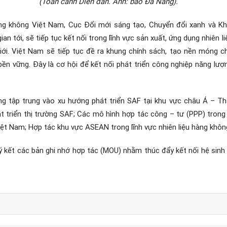
(Toàn cảnh Diễn đàn. Ảnh: báo Đà Nẵng).
Hàng không Việt Nam, Cục Đổi mới sáng tạo, Chuyển đổi xanh và 
an tới, sẽ tiếp tục kết nối trong lĩnh vực sản xuất, ứng dụng nhiên 
iới. Việt Nam sẽ tiếp tục đề ra khung chính sách, tạo nền móng c
ền vững. Đây là cơ hội để kết nối phát triển công nghiệp năng lượn
ng tập trung vào xu hướng phát triển SAF tại khu vực châu Á – Th
t triển thị trường SAF; Các mô hình hợp tác công – tư (PPP) trong
Việt Nam; Hợp tác khu vực ASEAN trong lĩnh vực nhiên liệu hàng khô
 kết các bản ghi nhớ hợp tác (MOU) nhằm thúc đẩy kết nối hệ sinh 