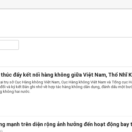
thúc đẩy kết nối hàng không giữa Việt Nam, Thổ Nhĩ K
tại trụ sở Cục Hàng không Việt Nam, Cục Hàng không Việt Nam và Tổng cục 
o đổi và ký kết Bản ghi nhớ về hợp tác hàng không dân dụng, đánh dấu một bướ
g không hai nước.
g mạnh trên diện rộng ảnh hưởng đến hoạt động bay t
6)