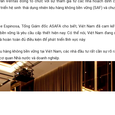
vấn Veritas đồng tổ chức với sự tham gia từ các nhà hoạch định c
riển hệ sinh thái dụng nhiên liệu hàng không bền vững (SAF) và chu
ice Espinosa, Tổng Giám đốc ASAFA cho biết, Việt Nam đã cam kết
 bền vững là yêu cầu cấp thiết hiện nay. Có thể nói, Việt Nam đang 
 hoàn toàn đủ điều kiện để phát triển lĩnh vực này.
liệu hàng không bền vững tại Việt Nam, các nhà đầu tư rất cần sự rõ
c cơ quan Nhà nước và doanh nghiệp.