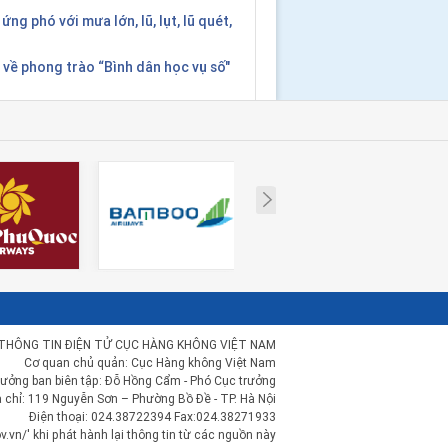
ứng phó với mưa lớn, lũ, lụt, lũ quét,
 về phong trào “Bình dân học vụ số"
Next
THÔNG TIN ĐIỆN TỬ CỤC HÀNG KHÔNG VIỆT NAM
Cơ quan chủ quản: Cục Hàng không Việt Nam
rưởng ban biên tập: Đỗ Hồng Cẩm - Phó Cục trưởng
a chỉ: 119 Nguyễn Sơn – Phường Bồ Đề - TP. Hà Nội
Điện thoại: 024.38722394 Fax:024.38271933
.vn/' khi phát hành lại thông tin từ các nguồn này