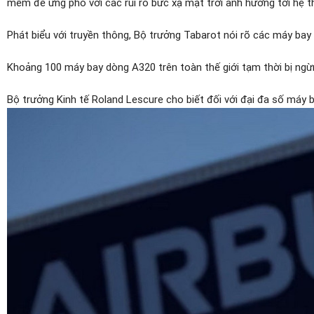
mềm để ứng phó với các rủi ro bức xạ mặt trời ảnh hưởng tới hệ t
Phát biểu với truyền thông, Bộ trưởng Tabarot nói rõ các máy ba
Khoảng 100 máy bay dòng A320 trên toàn thế giới tạm thời bị ngừng
Bộ trưởng Kinh tế Roland Lescure cho biết đối với đại đa số máy b