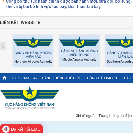
Công bố thủ tục hành chính được ban hành mới, sửa đổi, bổ sung,
thế và bị bãi bỏ lĩnh vực tàu bay, khai thác tàu bay
LIÊN KẾT WEBSITE
Prev
THEO CÁNH BAY
HÀNG KHÔNG THẾ GIỚI
THÔNG CÁO BÁO CHÍ
CẢI 
Ghi rõ nguồn 'Trang thông tin điện
Đã kết nối EMC