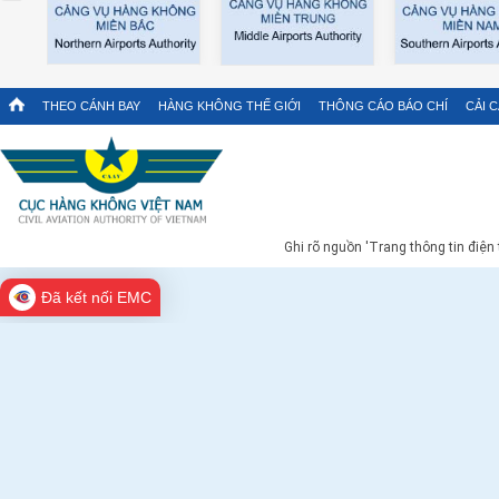
THEO CÁNH BAY
HÀNG KHÔNG THẾ GIỚI
THÔNG CÁO BÁO CHÍ
CẢI 
Ghi rõ nguồn 'Trang thông tin điện
Đã kết nối EMC