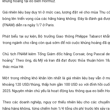
khủng hoảng tại eo biển Hormuz.
Giá nhiên liệu bay duy trì ở mức cao, lượng đặt vé cho mùa Thu có
bóng lên triển vọng của các hãng hàng không.
Đây là đánh giá đượ
(FNAM) diễn ra ngày 1/7 ở Paris.
Phát biểu tại sự kiện, Bộ trưởng Giao thông Philippe Tabarot kh
trong ngành cho rằng còn quá sớm để nói cuộc khủng hoảng đã q
Chủ tịch FNAM kiêm Tổng Giám đốc hãng Corsair, ông Pascal de 
hoảng." Theo ông, dù Mỹ và Iran đã đạt được thỏa thuận hôm 18/
thác mùa Hè.
Một trong những khó khăn lớn nhất là giá nhiên liệu bay vẫn ở m
khoảng 120 USD/thùng, thấp hơn gần 100 USD so với đỉnh hồi cuố
2025. Nguyên nhân chủ yếu là hoạt động lưu thông qua eo biển Ho
Theo các doanh nghiệp, nguy cơ thiếu nhiên liệu cho các chuyến
hãng hàng không, từng chiếm hơn 1/4 tổng chi phí trước khi xảy ra xu